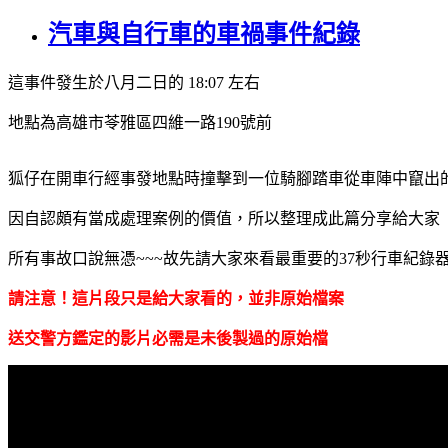
汽車與自行車的車禍事件紀錄
這事件發生於八月二日的 18:07 左右
地點為高雄市苓雅區四維一路190號前
狐仔在開車行經事發地點時撞擊到一位騎腳踏車從車陣中竄出
因自認頗有當成處理案例的價值，所以整理成此篇分享給大家
所有事故口說無憑~~~故先請大家來看最重要的37秒行車紀錄
請注意！這片段只是給大家看的，並非原始檔案
送交警方鑑定的影片必需是未後製過的原始檔