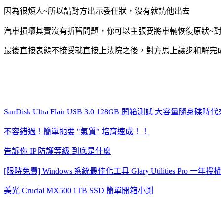
因為很煩人~所以請對方出示委任狀，沒有就請他出去
汽車損壞其實沒有折舊問題，你可以主張要將車輛恢復原狀~
最後直接表態不接受就直接上法院之後，對方馬上讓步和解完
SanDisk Ultra Flair USB 3.0 128GB 開箱測試 大容量隨身碟時
不容錯過！簡單扼要 "氣質" 培育速成！！
告訴你 IP 防護等級 到底是什麼
[限時免費] Windows 系統最佳化工具 Glary Utilities Pro 一年授
美光 Crucial MX500 1TB SSD 簡單開箱小測