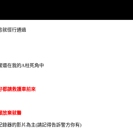
態就徑行通過
實還在我的A柱死角中
好都請救護車前來
願放棄就醫
錄器的影片為主(請記得告訴警方你有)