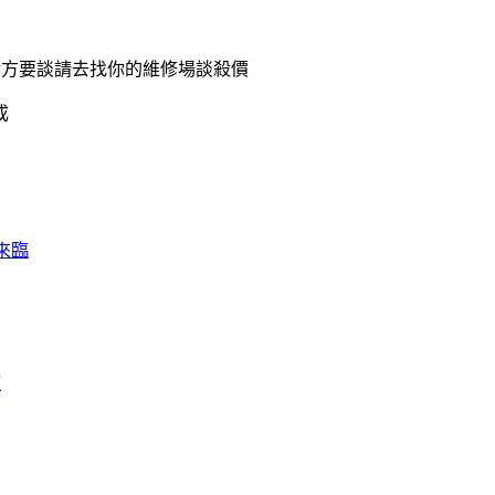
對方要談請去找你的維修場談殺價
成
代來臨
權