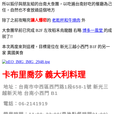
所以狐仔與朋友組的台南大食團，以吃遍台南好吃的餐廳為己
任，自然也不會放過這個地方
除了之前攻略完
讓人爆怒
的
老乾杯和牛燒肉
外
大食團早前已完成 B2F 左攻稻禾烏龍麵 右略
博多一風堂
的成
就了!!
本次再度來到這裡，目標是位在 新光三越小西門 B1F 的另一
家 異國美食
卡布里喬莎 義大利料理
地址：台南市中西區西門路1段658-1號 新光三
越新天地 台南小西門 B1
電話：06-2141919