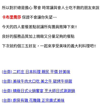
所以對於總是擔心 聚會 時常讓與會人士吃不飽的朋友來說
卡布里喬莎
保證不會讓你失望~~
今天的四人套餐差點就讓所有團員敗陣下來!!
良好的服務品質加上精緻又分量足夠的餐點
下次就約個三五好友，一起來享受美味的義大利料理吧!!
[台南] 二町庄 日本料理 親民 平價 好美味
[台南] 美味牛肉大口吃 美之牛 碳烤牛排館
[台南] 精緻日式火鍋饗宴 烹大師日式涮涮鍋
[台南] 廚房有雞 花雕雞 正宗廣式美味