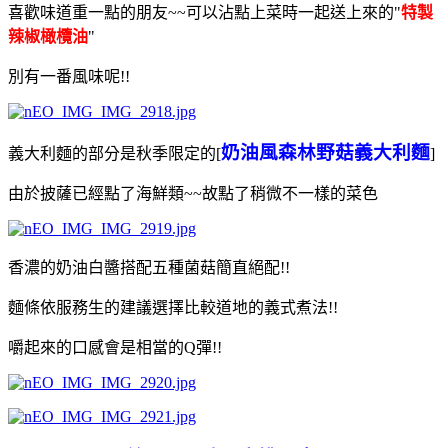
喜歡味道重一點的朋友~~可以沾點上菜時一起送上來的"
特製
辣椒橄欖油
"
別有一番風味呢!!
奶油風森林野菇義大利麵
義大利麵的部分是秋季限定的[
]
由於披薩已經點了海鮮類~~故點了稍微不一樣的菜色
香濃的奶油白醬搭配五種菌菇簡直絕配!!
麵條依服務生的建議選擇比較道地的義式煮法!!
嚼起來的口感會是相當的Q彈!!