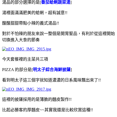
湯品的部分選擇的是[
番茄蛤蜊蔬菜湯
]
湯裡面滿滿肥美的蛤蜊，超有誠意!!
酸酸甜甜帶點小辣的義式湯品!!
對於不怕辣的朋友來說一整個是開胃聖品，有利於從這裡開始
切換進入大食的節奏
今天套餐裡的主菜共三項
PIZZA 的部分是[
明太子綜合海鮮披薩
]
看到明太子這三個字就知道濃濃的日系風味飄出來了!!
這裡的披薩採用的是薄脆的麵皮製作!!
比起必勝客的厚麵皮~~其實我還是比較欣賞這種!!