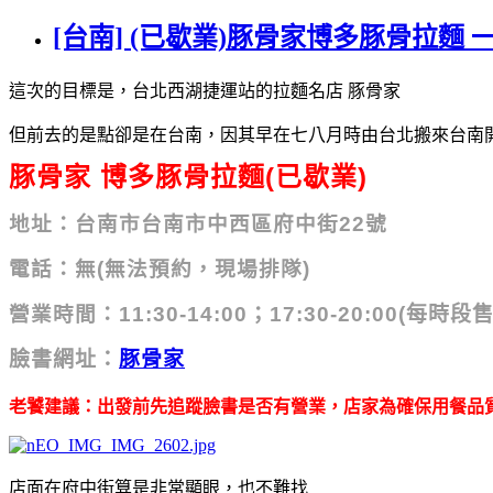
[台南] (已歇業)豚骨家博多豚骨拉麵
這次的目標是，台北西湖捷運站的拉麵名店 豚骨家
但前去的是點卻是在台南，因其早在七八月時由台北搬來台南
豚骨家 博多豚骨拉麵(已歇業)
地址：台南市台南市中西區府中街22號
電話：無(無法預約，現場排隊)
營業時間：11:30-14:00；17
:30-20:00(每時段
臉書網址：
豚骨家
老饕建議：出發前先追蹤臉書是否有營業，店家為確保用餐品
店面在府中街算是非常顯眼，也不難找