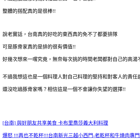
整體的搭配真的是很棒!!
說老實話，台南真的好吃的東西真的免不了都要排隊
可是豚骨家真的是排的很有價值!!
好幾次想來一嚐究竟，無奈每次挑的時間老闆都對自己的高湯
不過我想這也是一個料理人對自己料理的堅持和對客人的責任感
還沒吃過豚骨家嗎？相信這是一個不會讓你失望的選擇!!
[台南] 與好朋友共享美食 卡布里喬莎義大利料理
爆怒 !!!再也不乾杯!!!台南新光三越小西門-老乾杯和牛燒肉專