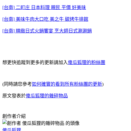
[台南] 二町庄 日本料理 親民 平價 好美味
[台南] 美味牛肉大口吃 美之牛 碳烤牛排館
[台南] 精緻日式火鍋饗宴 烹大師日式涮涮鍋
想更快追蹤到更多的更新請加入
傻瓜狐狸的粉絲團
(同時請您參考
如何確實的看到所有粉絲團的更新
)
原文發表於
傻瓜狐狸的雜碎物品
創作者介紹
傻瓜狐狸