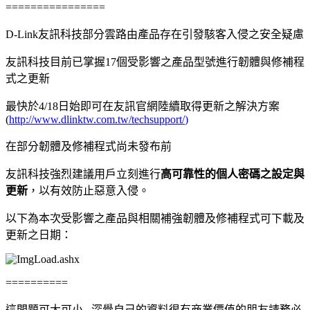
================
D-Link
友訊科技部分雲路由產品存在引發駭客入侵之安全疑慮
友訊科技目前已掌握
17
個受影響之產品型號進行韌體與修補程
式之更新
最快於
4/18
日始即可在友訊官網陸續取得更新之解決方案
(
http://www.dlinktw.com.tw/techsupport/
)
在部分韌體及修補程式尚未發布前
友訊科技強烈建議用戶立刻進行
高可靠性的個人密碼之設定與
更新
，以有效防止惡意入侵。
以下為本次受影響之產品與相關補強韌體及修補程式可下載及
更新之日期：
==========
這問題可大可小...深覺自己的資料很有商業價值的朋友請務必