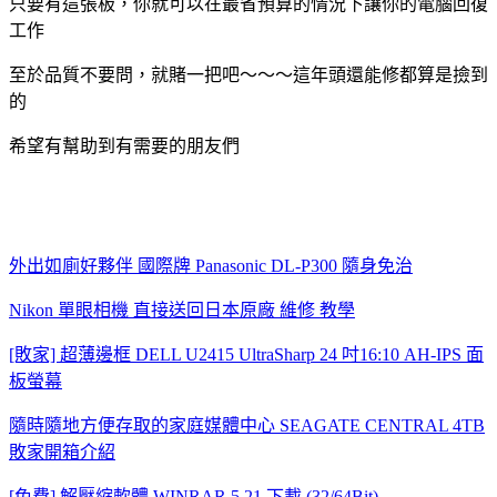
只要有這張板，你就可以在最省預算的情況下讓你的電腦回復
工作
至於品質不要問，就賭一把吧～～～這年頭還能修都算是撿到
的
希望有幫助到有需要的朋友們
外出如廁好夥伴 國際牌 Panasonic DL-P300 隨身免治
Nikon 單眼相機 直接送回日本原廠 維修 教學
[敗家] 超薄邊框 DELL U2415 UltraSharp 24 吋16:10 AH-IPS 面
板螢幕
隨時隨地方便存取的家庭媒體中心 SEAGATE CENTRAL 4TB
敗家開箱介紹
[免費] 解壓縮軟體 WINRAR 5.21 下載 (32/64Bit)