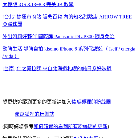
太極版 iOS 8.13~8.3 完美 JB 教學
[台北] 捷運市府站 阪急百貨 內的知名甜點店 ARROW TREE
亞羅珠麗
外出如廁好夥伴 國際牌 Panasonic DL-P300 隨身免治
動態生活 靜態自拍 kisomo iPhone 6 系列保護殼（ Iself / energia
/ vida ）
[台南] 仁之藏拉麵 來自北海道札幌的純日系好味道
想更快追蹤到更多的更新請加入
傻瓜狐狸的粉絲團
傻瓜狐狸的玩樂誌
(同時請您參考
如何確實的看到所有粉絲團的更新
)