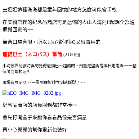
去逛逛這種滿滿都是童年回憶的地方怎麼可能會手軟
在美術館裡的紀念品商店可是恐怖的人山人海阿!!超想全部通
通搬回家的~~
無奈口袋有限，所以只好挑個很Q又很實用的
龍貓巴士（ネコバス）筆筒
(
2160
円)
小時候看龍貓時真的覺得龍貓巴士超酷的，飛簷走壁爬電線杆走電線~~一整
個帥到翻掉阿!!
現場有展示品~~一看到理智線立刻就斷裂了~~
紀念品商店的店員服務都非常棒~~
會先打開盒子來讓你看看品像是否滿意
再小心翼翼的幫你重新包裝好