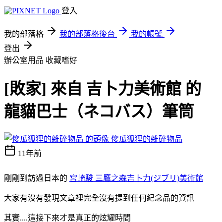
登入
我的部落格
我的部落格後台
我的帳號
登出
辦公室用品
收藏嗜好
[敗家] 來自 吉卜力美術館 的
龍貓巴士（ネコバス）筆筒
傻瓜狐狸的雜碎物品
11年前
剛剛到訪過日本的
宮崎駿 三鷹之森吉卜力(ジブリ)美術館
大家有沒有發現文章裡完全沒有提到任何紀念品的資訊
其實....這接下來才是真正的炫耀時間