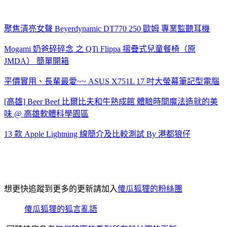
聚焦清亮女聲 Beyerdynamic DT770 250 歐姆 專業監聽耳機
Mogami 奶爸碎碎念 之 QTi Flippa 摺疊式兒童餐椅（原
JMDA） 簡單開箱
平價實用、長輩最愛~~ ASUS X751L 17 吋大螢幕筆記型電腦
[高雄] Beer Beef 比爾比夫和牛熟成館 體驗時間魔法造就的美
味 @ 高雄軟體科學園區
13 款 Apple Lightning 線簡介及比較測試 By 港都狼仔
想更快追蹤到更多的更新請加入
傻瓜狐狸的粉絲團
傻瓜狐狸的狐言亂語