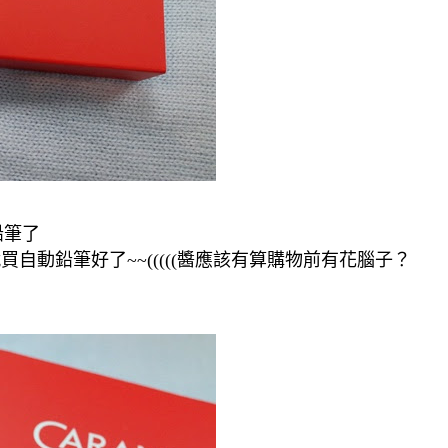
鉛筆了
自動鉛筆好了~~(((((醬應該有算購物前有花腦子？