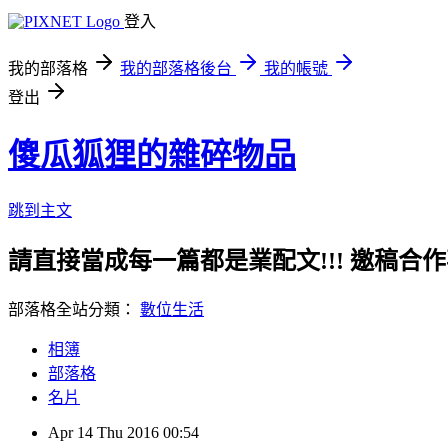
登入
我的部落格
我的部落格後台
我的帳號
登出
傻瓜狐狸的雜碎物品
跳到主文
請直接當成每一篇都是業配文!!! 邀稿合作事務洽談請
部落格全站分類：
數位生活
相簿
部落格
名片
Apr
14
Thu
2016
00:54