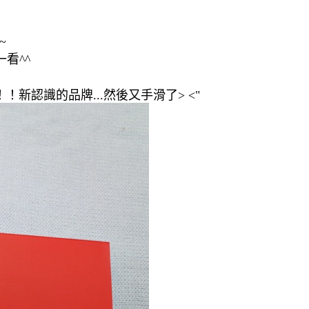
~
看^^
啊！！新認識的品牌...然後又手滑了
> <"