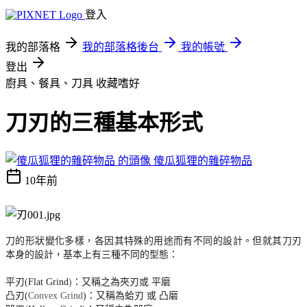
登入
我的部落格
我的部落格後台
我的帳號
登出
廚具、餐具、刀具
收藏嗜好
刀刃的三種基本形式
傻瓜狐狸的雜碎物品
10年前
刀的形狀變化多樣，各因其特殊的用途而有不同的設計。但就其刀刃
本身的設計，基本上有三種不同的型態：
平刃(Flat Grind
)
：又稱之為夾刃或 平磨
凸刃(
Convex Grind
)：又稱為蛤刃 或 凸磨