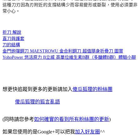
這種刀刃因為刃附近的支撐結構少而容易變形或斷裂，使用必須要非
常小心。
折刀 解說
直刀與護套
刀的結構
金門炮彈鋼刀 MAESTROWU 金合利鋼刀 超值隨身折疊刀 圖賞
YohoPower 悠活原力 B立威 高單位維生素B群（多醣體B群）體驗小聊
想更快追蹤到更多的更新請加入
傻瓜狐狸的粉絲團
傻瓜狐狸的狐言亂語
(同時請您參考
如何確實的看到所有粉絲團的更新
)
如果您使用的是Google+可以把我
加入好友圈
^^