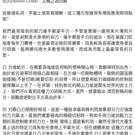
凹刃(Hollow Grind)：又稱之為凹磨
這幾個名詞，字面上很容易理解。這三種刃型通常有哪些應用與特點
呢?
我們最常碰到的廚刀幾乎都是平刃，不管是單磨一邊用來片薄肉片
的，或是剁熬湯大骨用的剁刀，幾乎都是平刃的組合。而在美國刀匠
協會每年刀賽裡，也是最常出現的常勝軍。因為較為容易讓使用者自
行研磨，能夠勝任絕大多數使用環境，而成為市面上最最常見的刃
型。
凸 刃或蛤刃：在需要高強度低控制的劈柴開山時，會顯得特別出色。
由於蛤刃是等同兩個凸面相接，在刃線一切開物體時，兩側的圓弧開
始撐開(不是切開)需要切割 的目標，所以想要用蛤刃做細微的控制就
變得難以上手了。在斧頭、特別款式的開山刀或是聞名世界的武士刀
上，我們可以看到這種刀刃研磨方式。當然，想要磨出 漂亮對稱的蛤
刃，困難度絕對比平刃高出許多。
凹 刃跟凸刃剛剛好相反，這是一種追求最高鋒利而放棄部分刀刃強度
的刀刃磨法。當我們需要極為的精細切割時，例如手術刀或刮鬍刀之
類的高控制需求的刀刃，使用 環境上還是看的到。雖然在現代大量生
產上述的特定刀具有些也會用上平磨方式，但在總體來說 這種刀刃磨
法在日常中還是比凸刃來的常見。不過在需要在刀上用更大力道時，