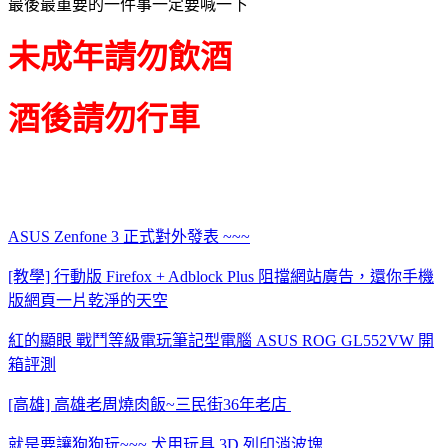
最後最重要的一件事一定要喊一下
未成年請勿飲酒
酒後請勿行車
ASUS Zenfone 3 正式對外發表 ~~~
[教學] 行動版 Firefox + Adblock Plus 阻擋網站廣告，還你手機
版網頁一片乾淨的天空
紅的顯眼 戰鬥等級電玩筆記型電腦 ASUS ROG GL552VW 開
箱評測
[高雄] 高雄老周燒肉飯~三民街36年老店
就是要讓狗狗玩~~~ 犬用玩具 3D 列印消波塊