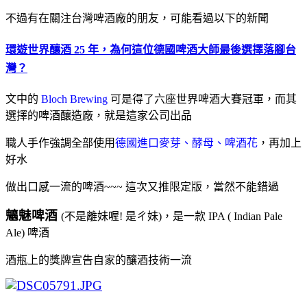
不過有在關注台灣啤酒廠的朋友，可能看過以下的新聞
環遊世界釀酒 25 年，為何這位德國啤酒大師最後選擇落腳台
灣？
文中的
Bloch Brewing
可是得了六座世界啤酒大賽冠軍，而其
選擇的啤酒釀造廠，就是這家公司出品
職人手作強調全部使用
德國進口麥芽、酵母、啤酒花
，再加上
好水
做出口感一流的啤酒~~~ 這次又推限定版，當然不能錯過
魑魅啤酒
(不是離妹喔! 是ㄔ妹)，是一款 IPA ( Indian Pale
Ale) 啤酒
酒瓶上的獎牌宣告自家的釀酒技術一流