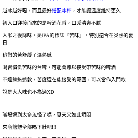
越冰越好喝，而且最好
搭配冰杯
，才能讓溫度維持更久
初入口迎接而來的是啤酒花香，口感清爽不膩
入喉之後餘味，是IPA的標誌『苦味』，特別適合在炎熱的夏
日
稍微的苦舒緩了濕熱感
喝習慣低苦味的台啤，可能會難以接受帶苦味的啤酒
不過魑魅這款，苦度還在能接受的範圍，可以當作入門款
說是大人味也不為過XD
職場遇到太多鬼怪了嗎，夏天又如此煩悶
來瓶魑魅全部喝下肚吧!!!