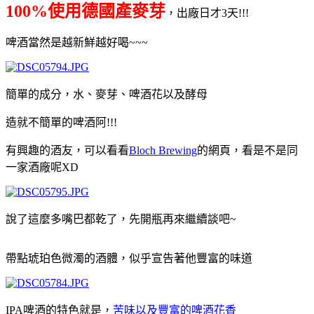
1
00%使用德國產麥芽
，出廠日才3天!!!
啤酒當然是越新鮮越好喝~~~
簡單的成分，水、麥芽、啤酒花以及酵母
造就不簡單的啤酒阿!!!
有興趣的酒友，可以看看
Bloch Brewing
的網頁，看是不是同
一家酒廠呢XD
說了這麼多嘴巴都乾了，先開瓶再來繼續談吧~
帶點琥珀色微濁的酒體，似乎宣告著他豐富的味道
IPA啤酒的特色就是，
苦味以及豐富的啤酒花香