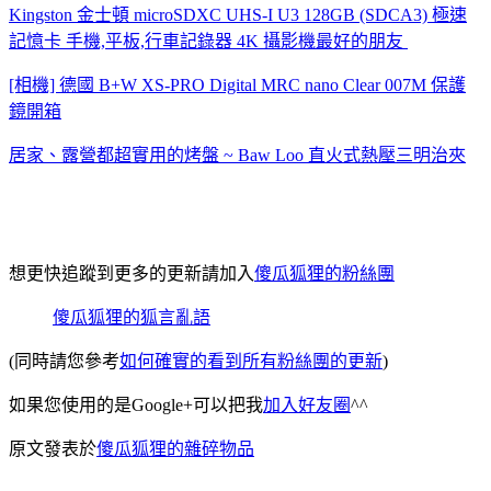
Kingston 金士頓 microSDXC UHS-I U3 128GB (SDCA3) 極速
記憶卡 手機,平板,行車記錄器 4K 攝影機最好的朋友
[相機] 德國 B+W XS-PRO Digital MRC nano Clear 007M 保護
鏡開箱
居家、露營都超實用的烤盤 ~ Baw Loo 直火式熱壓三明治夾
想更快追蹤到更多的更新請加入
傻瓜狐狸的粉絲團
傻瓜狐狸的狐言亂語
(同時請您參考
如何確實的看到所有粉絲團的更新
)
如果您使用的是Google+可以把我
加入好友圈
^^
原文發表於
傻瓜狐狸的雜碎物品