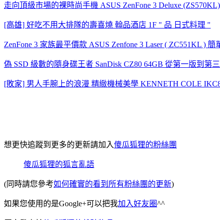
走向頂級市場的裸時尚手機 ASUS ZenFone 3 Deluxe (ZS570KL
[高雄] 好吃不用大排隊的壽喜燒 翰品酒店 1F " 品 日式料理 "
ZenFone 3 家族最平價款 ASUS Zenfone 3 Laser ( ZC551K
偽 SSD 級數的隨身碟王者 SanDisk CZ80 64GB 從第一
[敗家] 男人手腕上的浪漫 精緻機械美學 KENNETH COLE IKC
想更快追蹤到更多的更新請加入
傻瓜狐狸的粉絲團
傻瓜狐狸的狐言亂語
(同時請您參考
如何確實的看到所有粉絲團的更新
)
如果您使用的是Google+可以把我
加入好友圈
^^