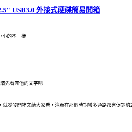
320) 2.5" USB3.0 外接式硬碟簡易開箱
小小的不一樣
)
前請先看完他的文字吧
sics 2TB，就發發開箱文給大家看，這顆在那個時期蠻多通路都有