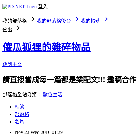
登入
我的部落格
我的部落格後台
我的帳號
登出
傻瓜狐狸的雜碎物品
跳到主文
請直接當成每一篇都是業配文!!! 邀稿合作事務洽談請
部落格全站分類：
數位生活
相簿
部落格
名片
Nov
23
Wed
2016
01:29