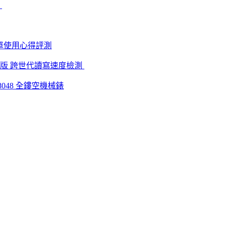
)
L ) 簡單使用心得評測
版到第三版 跨世代讀寫速度檢測
8048 全鏤空機械錶