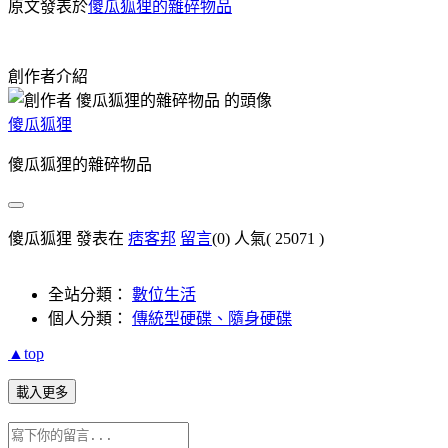
原文發表於
傻瓜狐狸的雜碎物品
創作者介紹
傻瓜狐狸
傻瓜狐狸的雜碎物品
傻瓜狐狸 發表在
痞客邦
留言
(0)
人氣(
25071
)
全站分類：
數位生活
個人分類：
傳統型硬碟、隨身硬碟
▲top
載入更多