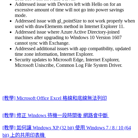
Addressed issue with Devices left with Hello on for an
excessive amount of time will not go into power savings
mode.
Addressed issue with gl_pointSize to not work properly when
used with drawElements method in Internet Explorer 11.
Addressed issue where Azure Active Directory-joined
machines after upgrading to Windows 10 Version 1607
cannot sync with Exchange.
Addressed additional issues with app compatibility, updated
time zone information, Internet Explorer.
Security updates to Microsoft Edge, Internet Explorer,
Microsoft Uniscribe, Common Log File System Driver.
[教學] Microsoft Office Excel 格線和底線無法列印
[教學] 修正 Windows 待機一段時間後 網路會中斷
[教學] 如何讓 Windows XP (32 bit) 使用 Windows 7 / 8 / 10 (64
bit) 上的共用印表機