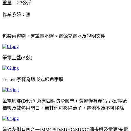
重量：
公斤
2.3
作業系統：無
包裝內容物，有筆電本體、電源充電器及說明文件
筆電上蓋
殼
(A
)
字樣為鑲嵌式銀色字體
Lenovo
筆電底部
殼
角落有四個防滑膠墊，背部僅有產品型號
序號
(D
)
/
標籤及散熱用開口，無其他可移除蓋子，電池本體不可移除
前端左側有四合一
讀卡機及電源
充電
(MMC/SD/SDHC/SDXC)
/