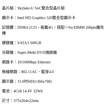
晶片組：
整合型晶片組
Skylake-U SoC
顯示卡：
整合型顯示卡
Intel HD Graphics 520
記憶體：
，板載
，搭配一
擴充
DDR4-2133
4G
So-DIMM 260pin
槽
硬碟機：
SATA3 500GB
光碟機：
燒錄機
Super-Multi DVD
網路卡：
10/100Mbps Ethernet
無線網路：
、藍芽
802.11AC
4.0
顯示器：
吋
15.6
HD(1366x768)
電池：
4Cell 14.4V 32Wh
尺寸：
375x264x22mm