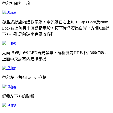
螢幕打開九十度
孤島式鍵盤內建數字鍵，電源鍵在右上角，
及
Caps Lock
Num
右上角有小圓點指示燈，按下後會發出白光，左側
鍵
Lock
Ctrl
下方小孔是內建麥克風收音孔
亮面
吋
背光螢幕，解析度為
規格
，
15.6
16:9 LED
HD
1366x768
上面中央處有內建攝影機
螢幕左下角有
商標
Lenovo
鍵盤左下方的貼紙