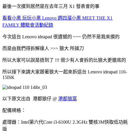
最後一次摸到居然是在去年三月 X1 發表會的事
看看小黑 玩玩小黑 Lenovo 週四溜小黑 MEET THE X1
FAMILY 體驗會活動紀錄
今次這台 Lenovo ideapad 很遺憾的 ~~~ 仍然不是我來摸的
而是由我們得拆解達人 >>> 狼大 所操刀
所以大家可以說是撿到了 !!! 很少有人會拆的比狼大更徹底的
所以接下來請大家跟著狼大一起來拆這台 Lenovo ideapad 110-
15ISK
以下原文出自 港都狼仔 @
港都狼窩
配備規格：
處理器：
第六代
雙核
快取低功耗
Intel
Core i3-6100U 2.3GHz
3M
版