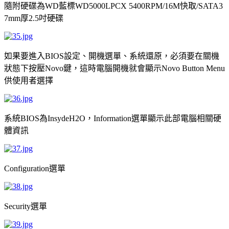
隨附硬碟為
藍標
快取
WD
WD5000LPCX 5400RPM/16M
/SATA3
厚
吋硬碟
7mm
2.5
如果要進入
設定、開機選單、系統還原，必須要在關機
BIOS
狀態下按壓
鍵，這時電腦開機就會顯示
Novo
Novo Button Menu
供使用者選擇
系統
為
，
選單顯示此部電腦相關硬
BIOS
InsydeH2O
Information
體資訊
選單
Configuration
選單
Security