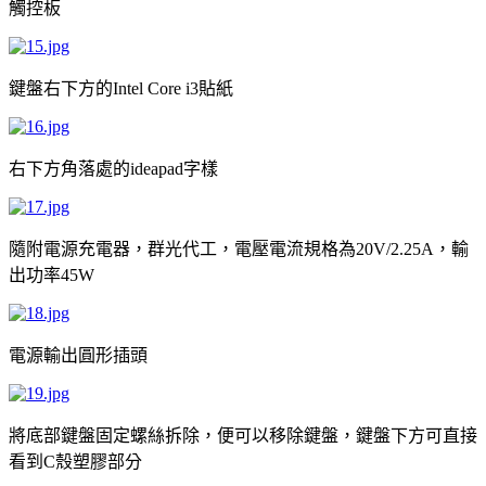
觸控板
鍵盤右下方的
貼紙
Intel Core i3
右下方角落處的
字樣
ideapad
隨附電源充電器，群光代工，電壓電流規格為
，輸
20V/2.25A
出功率
45W
電源輸出圓形插頭
將底部鍵盤固定螺絲拆除，便可以移除鍵盤，鍵盤下方可直接
看到
殼塑膠部分
C