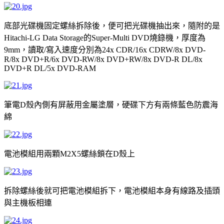
底部光碟機固定螺絲拆除後，便可把光碟機抽出來，隨附的是
的
燒錄機，厚度為
Hitachi-LG Data Storage
Super-Multi DVD
，讀取
寫入速度分別為
9mm
/
24x CDR/16x CDRW/8x DVD-
R/8x DVD+R/6x DVD-RW/8x DVD+RW/8x DVD-R DL/8x
DVD+R DL/5x DVD-RAM
筆電
殼內側有屏蔽用金屬塗層，硬碟下方有兩條藍色防震海
D
綿
電池模組用兩顆
螺絲鎖在
殼上
M2X5
D
拆除螺絲後就可把電池模組拆下，電池模組本身有線路及插頭
與主機板相連