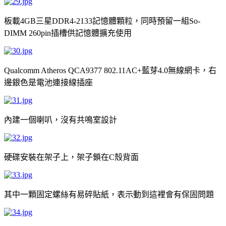
板載
三星
記憶體顆粒，同時預留一組
4GB
DDR4-2133
So-
插槽供記憶體擴充使用
DIMM 260pin
無線網卡，右
Qualcomm Atheros QCA9377 802.11AC+藍芽4.0
邊銀色是電池連接線插座
內建一個喇叭，沒有共鳴室設計
硬碟安裝在架子上，架子鎖在
殼背面
C
其中一顆固定螺絲有易碎貼紙，表示動到這裡會有保固問題