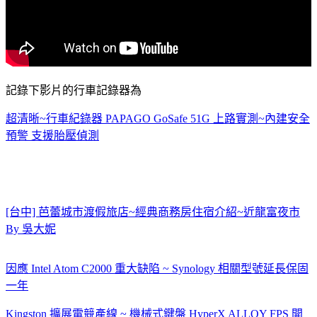
記錄下影片的行車記錄器為
超清晰~行車紀錄器 PAPAGO GoSafe 51G 上路實測~內建安全
預警 支援胎壓偵測
[台中] 芭蕾城市渡假旅店~經典商務房住宿介紹~近龍富夜市
By 吳大妮
因應 Intel Atom C2000 重大缺陷 ~ Synology 相關型號延長保固
一年
Kingston 擴展電競產線 ~ 機械式鍵盤 HyperX ALLOY FPS 開