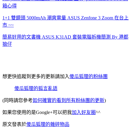
箱心得
1+1 雙鏡頭 5000mAh 潮爽電量 ASUS Zenfone 3 Zoom 在台上
市 ~~
簡易好用的文書機 ASUS K31AD 套裝電腦拆機簡測 By 港都
狼仔
想更快追蹤到更多的更新請加入
傻瓜狐狸的粉絲團
傻瓜狐狸的狐言亂語
(同時請您參考
如何確實的看到所有粉絲團的更新
)
如果您使用的是Google+可以把我
加入好友圈
^^
原文發表於
傻瓜狐狸的雜碎物品