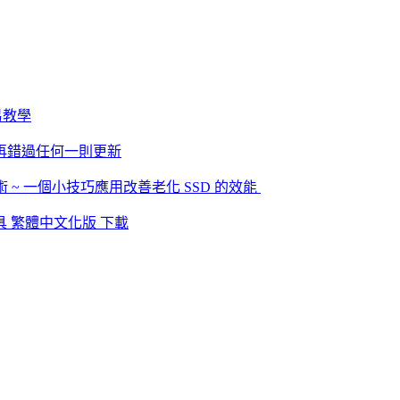
簡易教學
對不再錯過任何一則更新
隨身碟回春術 ~ 一個小技巧應用改善老化 SSD 的效能
體測試工具 繁體中文化版 下載