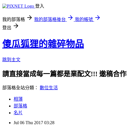
登入
我的部落格
我的部落格後台
我的帳號
登出
傻瓜狐狸的雜碎物品
跳到主文
請直接當成每一篇都是業配文!!! 邀稿合作事務洽談請
部落格全站分類：
數位生活
相簿
部落格
名片
Jul
06
Thu
2017
03:28