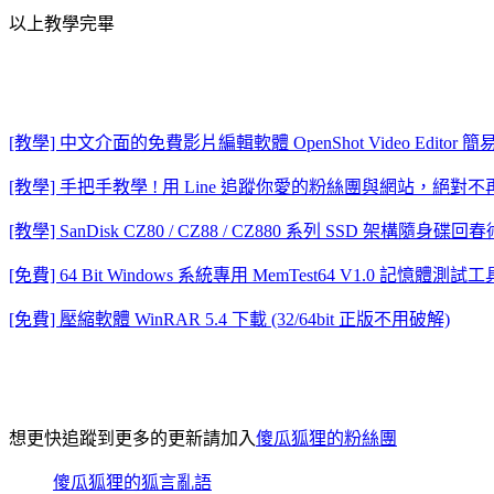
以上教學完畢
[教學] 中文介面的免費影片編輯軟體 OpenShot Video Editor 
[教學] 手把手教學 ! 用 Line 追蹤你愛的粉絲團與網站，絕
[教學] SanDisk CZ80 / CZ88 / CZ880 系列 SSD 架構
[免費] 64 Bit Windows 系統專用 MemTest64 V1.0 記憶
[免費] 壓縮軟體 WinRAR 5.4 下載 (32/64bit 正版不用破解)
想更快追蹤到更多的更新請加入
傻瓜狐狸的粉絲團
傻瓜狐狸的狐言亂語