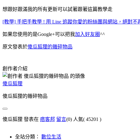
想跟好跟滿我的所有更新可以試著跟著這篇教學走
[教學] 手把手教學 ! 用 Line 追蹤你愛的粉絲團與網站，絕
如果您使用的是Google+可以把我
加入好友圈
^^
原文發表於
傻瓜狐狸的雜碎物品
創作者介紹
傻瓜狐狸
傻瓜狐狸的雜碎物品
傻瓜狐狸 發表在
痞客邦
留言
(0)
人氣(
45201
)
全站分類：
數位生活