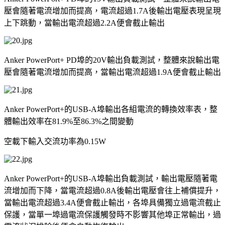
壓會隨著電流增加而提高，電流超過
1.7A
後輸出電壓表現呈現
上下跳動，當輸出電流超過
2.2A
便會截止輸出
Anker PowerPort+ PD
埠的
20V
輸出負載測試，整體來說輸出電
壓會隨著電流增加而提高，當輸出電流超過
1.9A
便會截止輸出
Anker PowerPort+
的
USB-A
埠輸出各組電流的轉換效率表，整
體輸出效率在
81.9%
至
86.3%
之間變動
空載下輸入交流功率為
0.15W
Anker PowerPort+
的
USB-A
埠輸出負載測試，輸出電壓隨著電
流增加而下降，當電流超過
0.8A
後輸出電壓會往上補償提升，
當輸出電流超過
3.4A
便會截止輸出，各埠具備獨立過電流截止
保護，當單一埠過電流保護觸發時不影響其他埠正常輸出，過