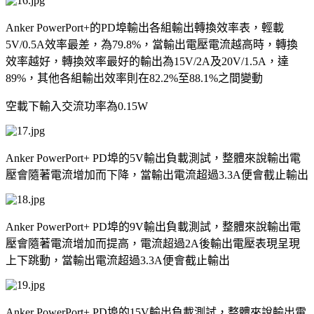
Anker PowerPort+
的
PD
埠輸出各組輸出轉換效率表，輕載
5V/0.5A
效率最差，為
79.8%
，當輸出電壓電流越高時，轉換
效率越好，轉換效率最好的輸出為
15V/2A
及
20V/1.5A
，達
89%
，其他各組輸出效率則在
82.2%
至
88.1%
之間變動
空載下輸入交流功率為
0.15W
Anker PowerPort+ PD
埠的
5V
輸出負載測試，整體來說輸出電
壓會隨著電流增加而下降，當輸出電流超過
3.3A
便會截止輸出
Anker PowerPort+ PD
埠的
9V
輸出負載測試，整體來說輸出電
壓會隨著電流增加而提高，電流超過
2A
後輸出電壓表現呈現
上下跳動，當輸出電流超過
3.3A
便會截止輸出
Anker PowerPort+ PD
埠的
15V
輸出負載測試，整體來說輸出電