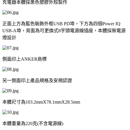
充電器本體採黑色塑膠外殼製作
正面上方為藍色裝飾外框
USB PD
埠，下方為四個
Power IQ
USB-A
埠，背面為可更換式
8
字頭電源線插座，本體採無電源
燈設計
側面印上
ANKER
商標
另一側面印上產品規格及安規認證
本體尺寸為
103.2mmX78.1mmX28.5mm
本體重量為
220
克
(
不含電源線
)