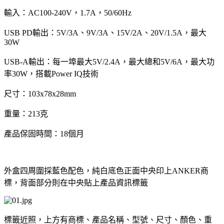
輸入：
AC100-240V
，
1.7A
，
50/60Hz
USB PD
輸出：
5V/3A
、
9V/3A
、
15V/2A
、
20V/1.5A
，最大
30W
USB-A
輸出：每一埠最大
5V/2.4A
，最大總和
5V/6A
，最大功
率
30W
，搭載
Power IQ
技術
尺寸：
103x78x28mm
重量：
213
克
產品保固時間：
18
個月
外盒四周圍採藍色配色，純白底色正面中央印上
ANKER
商
標，背面部分則在中央貼上產品資訊標籤
標籤近照，上方有商標、產品名稱、型號、尺寸、顏色、重