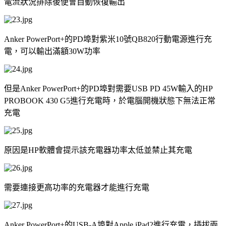
電流狀況排除後便會自動恢復輸出
Anker PowerPort+
的
PD
埠對紫米
10
號
QB820
行動電源進行充
電，可以輸出滿額
30W
功率
但是
Anker PowerPort+
的
PD
埠對需要
USB PD 45W
輸入的
HP
PROBOOK 430 G5
進行充電時，於電腦開機狀態下無法正常
充電
原因是
HP
軟體會提示該充電器功率太低並禁止其充電
需要連接更高功率的充電器才能進行充電
Anker PowerPort+
的
USB-A
埠對
Apple iPad2
進行充電，插拔兩