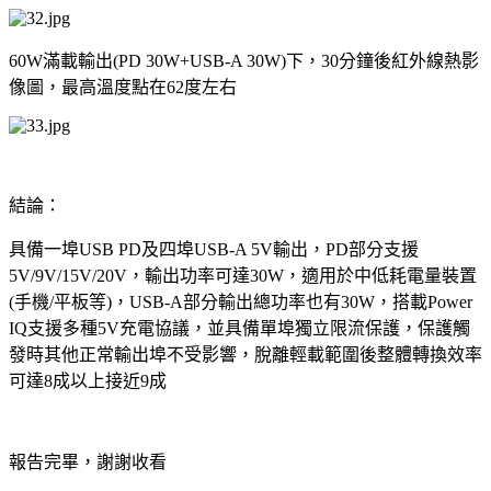
60W
滿載輸出
(PD 30W+USB-A 30W)
下，
30
分鐘後紅外線熱影
像圖，最高溫度點在
62
度左右
結論：
具備一埠
USB PD
及四埠
USB-A 5V
輸出，
PD
部分支援
5V/9V/15V/20V
，輸出功率可達
30W
，適用於中低耗電量裝置
(
手機
/
平板等
)
，
USB-A
部分輸出總功率也有
30W
，搭載
Power
IQ
支援多種
5V
充電協議，並具備單埠獨立限流保護，保護觸
發時其他正常輸出埠不受影響，脫離輕載範圍後整體轉換效率
可達
8
成以上接近
9
成
報告完畢，謝謝收看