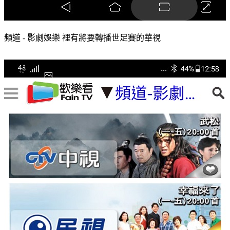
頻道 - 影劇娛樂 裡有將要轉播世足賽的華視