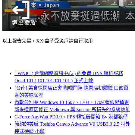
以上報告完畢，XX 盒子受災戶請自行取用
TWNIC ( 台灣網路資訊中心 ) 的免費 DNS 解析服務
Quad 101 ( 101.101.101.101 ) 正式上線
[台南] 美食快閃店正夯 咖哩鬥陣 快閃店初體驗 口齒留
香的美味咖哩
微軟分別為 Windows 10 1607、1703、1709 發佈累積更
新來還原因修正 Meltdown 與 Spectre 所損失的系統效能
C-Force AnyWatt PD3.0 + PPS 轉接器開箱 By 港都狼仔
簡約的美感 Toshiba Canvio Advance V9 USB3.0 2.5 吋外
接式硬碟 小聊