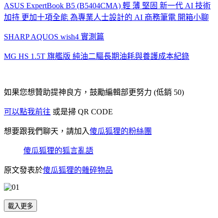
ASUS ExpertBook B5 (B5404CMA) 輕 薄 堅固 新一代 AI 技術
加持 更加十項全能 為專業人士設計的 AI 商務筆電 開箱小聊
SHARP AQUOS wish4 實測篇
MG HS 1.5T 旗艦版 純油二驅長期油耗與養護成本紀錄
如果您想贊助提神良方，鼓勵編輯部更努力 (低銷 50)
可以點我前往
或是掃 QR CODE
想要跟我們聊天，請加入
傻瓜狐狸的粉絲團
傻瓜狐狸的狐言亂語
原文發表於
傻瓜狐狸的雜碎物品
載入更多