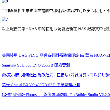
工作溫度抓出來也沒在電腦中那樣高~看起來可以安心使用，
以上報告完畢~ NAS 中的使用狀況會更新在 NAS 紀錄文中 (還
美國裝甲 UAG PLYO 晶透系列耐衝擊保護殼 for 華為 HUAWEI 
Samsung SSD 860 EVO 256GB 開箱實測
[私家小廚] 如何做出 鬆軟吐司 ( 直接法+冷藏發酵 ) 同場加
美光 Crucial BX300 480GB SSD 簡單開箱小測
[免費] 迷你版 Photoshop 影像處理軟體 - PixBuilder Studio V