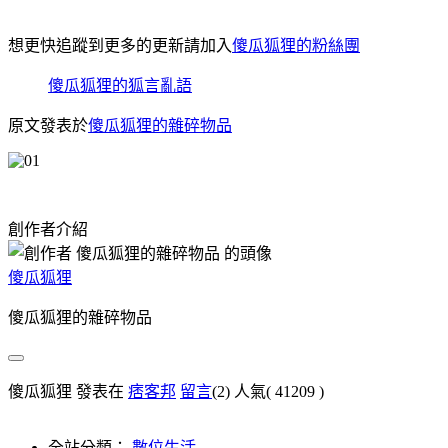
想更快追蹤到更多的更新請加入
傻瓜狐狸的粉絲團
傻瓜狐狸的狐言亂語
原文發表於
傻瓜狐狸的雜碎物品
創作者介紹
傻瓜狐狸
傻瓜狐狸的雜碎物品
傻瓜狐狸 發表在
痞客邦
留言
(2)
人氣(
41209
)
全站分類：
數位生活