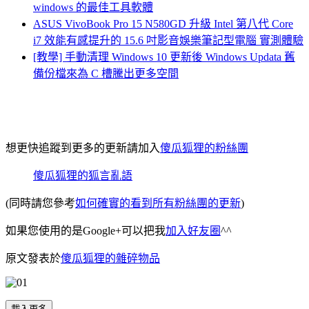
windows 的最佳工具軟體
ASUS VivoBook Pro 15 N580GD 升級 Intel 第八代 Core
i7 效能有感提升的 15.6 吋影音娛樂筆記型電腦 實測體驗
[教學] 手動清理 Windows 10 更新後 Windows Updata 舊
備份檔來為 C 槽騰出更多空間
想更快追蹤到更多的更新請加入
傻瓜狐狸的粉絲團
傻瓜狐狸的狐言亂語
(同時請您參考
如何確實的看到所有粉絲團的更新
)
如果您使用的是Google+可以把我
加入好友圈
^^
原文發表於
傻瓜狐狸的雜碎物品