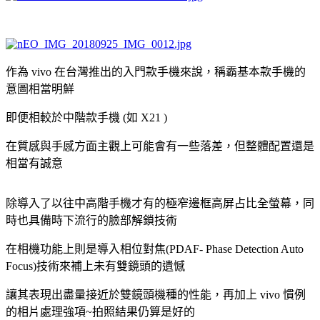
作為 vivo 在台灣推出的入門款手機來說，稱霸基本款手機的
意圖相當明鮮
即便相較於中階款手機 (如 X21 )
在質感與手感方面主觀上可能會有一些落差，但整體配置還是
相當有誠意
除導入了以往中高階手機才有的極窄邊框高屏占比全螢幕，同
時也具備時下流行的臉部解鎖技術
在相機功能上則是導入相位對焦(PDAF- Phase Detection Auto
Focus)技術來補上未有雙鏡頭的遺憾
讓其表現出盡量接近於雙鏡頭機種的性能，再加上 vivo 慣例
的相片處理強項~拍照結果仍算是好的