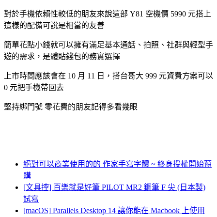
對於手機依賴性較低的朋友來說這部 Y81 空機價 5990 元搭上
這樣的配備可說是相當的友善
簡單花點小錢就可以擁有滿足基本通話、拍照、社群與輕型手
遊的需求，是體貼錢包的務實選擇
上市時間應該會在 10 月 11 日，搭台哥大 999 元資費方案可以
0 元把手機帶回去
堅持綁門號 零花費的朋友記得多看幾眼
絕對可以商業使用的的 作家手寫字體 ~ 終身授權開始預
購
[文具控] 百樂就是好筆 PILOT MR2 鋼筆 F 尖 (日本製)
試寫
[macOS] Parallels Desktop 14 讓你能在 Macbook 上使用