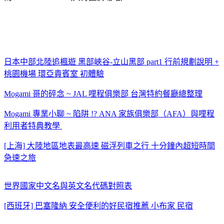
日本中部北陸追楓遊 黑部峽谷-立山黑部 part1 行前規劃說明 +
桃園機場 環亞貴賓室 初體驗
Mogami 哥的碎念 ~ JAL 哩程俱樂部 台灣特約餐廳總整理
Mogami 專業小聊 ~ 陷阱 !? ANA 家族俱樂部（AFA）與哩程
利用者特典教學
[上海] 大陸地區地表最高速 磁浮列車之行 十分鐘內超短時間
急速之旅
世界國家中文名與英文名代碼對照表
[西班牙] 巴塞隆納 安全便利的好民宿推薦 小布家 民宿