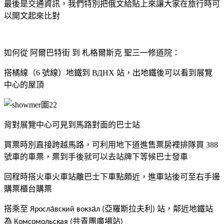
最後是交通資訊，我們特別把俄文給貼上來讓大家在旅行時可
以開文起來比對
如何從 阿爾巴特街 到 札格爾斯克 聖三一修道院：
搭橘線（
6
號線）地鐵到
ВДНХ
站，出地鐵後可以看到展覽
中心的屋頂
背對展覽中心可見到馬路對面的巴士站
買票時別直接跨越馬路，可利用地下道進售票房裡排隊買
388
號車的車票，票到手後就可以去站牌下等候巴士發車
回程時搭火車
火車站離巴士下車點頗近
，進車站後可至右手邊
購票櫃台購票
搭乘至
亞羅斯拉夫利
站
，
鄰近地鐵站
Яросла́вский вокза́л (
)
為
共青團廣場站
Комсомольская (
)