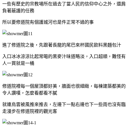
一些有歷史的宗教場所在過去了當人民的信仰中心之外，還肩
負著蔽護的任務
所以要修道院有個護城河也是件正常不過的事
進了修道院之後，先跟著長龍的尾巴來杯國民飲料黑麵包汁
入口冰冰涼涼比起常喝的黑麥汁味道略淡，入口超順，難怪有
人一買就是一桶
修道院裡每一個屋頂都好美，牆面也很細緻，每棟建築都美的
令人讚嘆，怎麼看都看不膩
就連烏雲被風推來推去，左邊下一點右邊也下一些雨也沒有臨
走漫步在修道院裡的觀光客