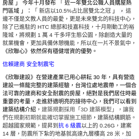
房屋
」
今年十月發布
「
近一年雙北公職人員購屋熱
門區域
」
：
「
新店以10.5%占比居雙北之冠
」
這
，
邊不僅是文教人員的最愛，更是未來雙北的科技中心，
除了已進駐的
HTC
總部和技嘉科技，十月剛動工的裕
隆城，將規劃 1 萬 4 千多坪生態公園，除創造大量的
就業機會，更加具備休憩機能，所以在一片不景氣中，
《
欣聯心
》
依然保有穩健增資的優勢。
信賴建商 安全制震宅
《
欣聯建設
》
在營建產業已用心耕耘 30 年，具有營造
建設一條龍完整的建築經驗，台灣位處地震帶，一個合
法可靠的建商和安全耐震的房屋，絕對是我們居住時最
重要的考量，走進舒適明亮的接待中心，我們可以看到
建築結構介紹
，
建築規劃採用「3D 建築模型」，讓我
們在規劃初期就能確切掌握施工細節
，
建築結構鋼筋。
超越國家規範，提昇到
抗 6 級震
以上的 0.26G，建案
14 層，防震所下紮的地基就高達九層樓高 28 米，加