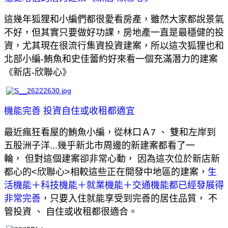
這幾年狐狸和小編們都很愛看房產
，
雖然大家都說景氣
不好，
但其實只要做好功課，房地產一直是最穩健的投
資，
尤其現在很流行集資投資建案，
所以這次狐狸也和
北部小編-鮪魚和史佳蕾約好來看一個充滿潛力的建案
《
新店-欣聯心
》
機能完善 投資自住或收租都適宜
最近瘋狂看屋的鮪魚小編，從林口Ａ7
、
雙和左岸到
五股洲子洋...
幾乎新北市周邊的新建案都看了一
輪，
但對這個建案卻非常心動
，
因為這次位於新店新
都心的<欣聯心>相較這些正在開發中地區的建案，
生
活機能＋科技機能＋就業機能＋交通機能都已經發展得
非常完善
，
只要入住就能享受到完善的居住品質，
不
管投資
、
自住或收租都很適合。