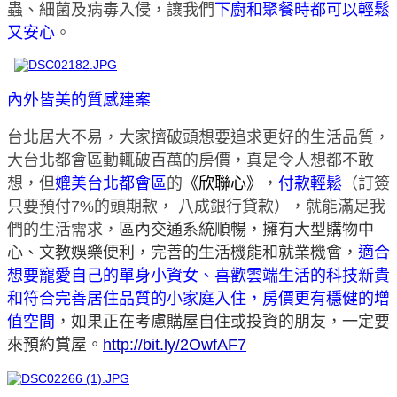
蟲、細菌及病毒入侵，讓我們
下廚和聚餐時都可以輕鬆
又安心
。
內外皆美的質感建案
台北居大不易，大家擠破頭想要追求更好的生活品質，
大台北都會區動輒破百萬的房價，真是令人想都不敢
想，但
媲
美
台北都會區
的
《
欣聯心
》
，
付款輕鬆
（訂簽
只要預付7%的頭期款， 八成銀行貸款），就能滿足我
們的生活需求，
區內交通系統順暢，擁有大型購物中
心、文教娛樂便利，完善的生活機能和就業機會，
適合
想要寵愛自己的單身小資女、喜歡雲端生活的科技新貴
和符合完善居住品質的小家庭入住，房價更有穩健的增
值空間
，如果正在考慮購屋自住或投資的朋友，一定要
來預約賞屋。
http://bit.ly/2OwfAF7