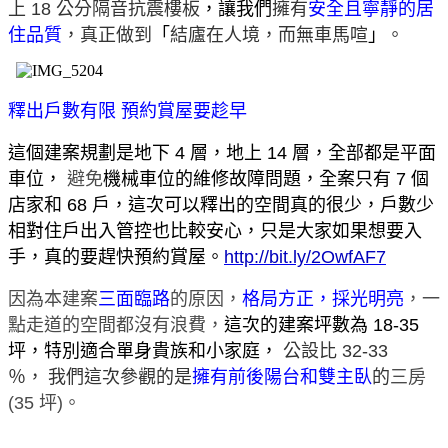
上 18 公分隔音抗震樓板
，讓我們
擁有
安全且寧靜的居
住品質
，真正做到
「
結廬在人境，而無車馬喧
」
。
釋出戶數有限
預約賞屋要趁早
這個建案規劃是地下 4 層，地上 14 層，全部都是平面
車位，
避免
機械車位的維修故障問題，全案只有 7 個
店家和 68 戶，這次可以釋出的空間真的很少，戶數少
相對住戶出入管控也比較安心，只是大家如果想要入
手，真的要趕快預約賞屋。
http://bit.ly/2OwfAF7
因為本建案
三面臨路
的原因，
格局方正，採光明亮
，一
點走道的空間都沒有浪費
，
這次的建案坪數為 18-35
坪，特別適合單身貴族和小家庭，
公設比 32-33
％
，
我們這次參觀的是
擁有前後陽台和雙主臥
的
三房
(35 坪)
。