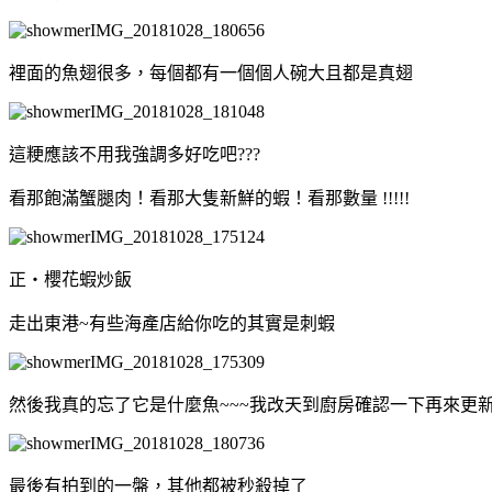
裡面的魚翅很多，每個都有一個個人碗大且都是真翅
這粳應該不用我強調多好吃吧???
看那飽滿蟹腿肉！看那大隻新鮮的蝦！看那數量 !!!!!
正‧櫻花蝦炒飯
走出東港~有些海產店給你吃的其實是刺蝦
然後我真的忘了它是什麼魚~~~我改天到廚房確認一下再來更新 
最後有拍到的一盤，其他都被秒殺掉了