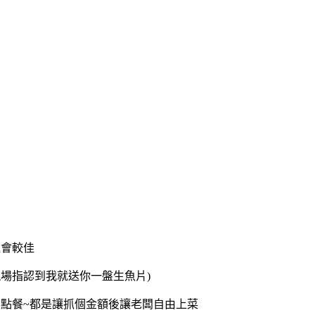
位會較佳
現場指認到我就送你一盤生魚片)
點餐~都是讓抓個金額後讓老闆自由上菜