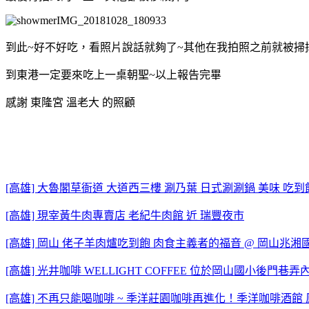
到此~好不好吃，看照片說話就夠了~其他在我拍照之前就被掃
到東港一定要來吃上一桌朝聖~以上報告完畢
感謝 東隆宮 溫老大 的照顧
[高雄] 大魯閣草衙道 大道西三樓 涮乃葉 日式涮涮鍋 美味 吃到
[高雄] 現宰黃牛肉專賣店 老紀牛肉館 近 瑞豐夜市
[高雄] 岡山 佬子羊肉爐吃到飽 肉食主義者的福音 @ 岡山兆湘國
[高雄] 光井咖啡 WELLIGHT COFFEE 位於岡山國小後門巷
[高雄] 不再只能喝咖啡 ~ 季洋莊園咖啡再進化！季洋咖啡酒館