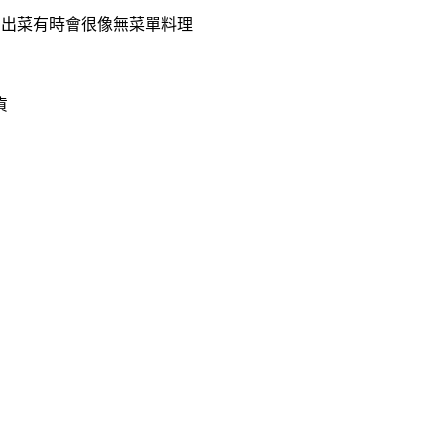
由出菜有時會很像無菜單料理
貨
！