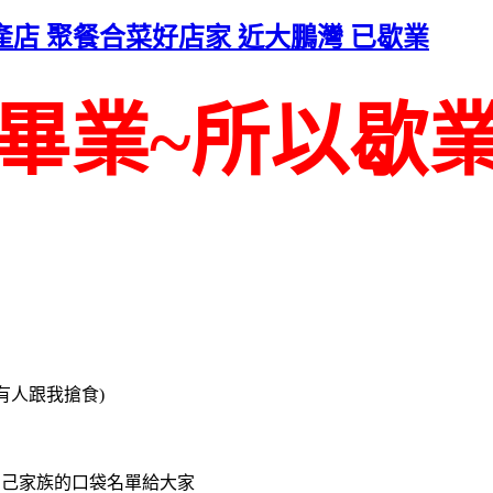
產店 聚餐合菜好店家 近大鵬灣 已歇業
畢業~所以歇
有人跟我搶食)
自己家族的口袋名單給大家