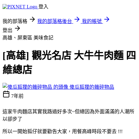
登入
我的部落格
我的部落格後台
我的帳號
登出
高雄、屏東區
美味食記
[高雄] 觀光名店 大牛牛肉麵 四
維總店
傻瓜狐狸的雜碎物品
7年前
這家牛肉麵店其實我路過好多次~但總因為外面滿滿的人潮所
以卻步了
所以一開始狐仔就要勸告大家，用餐高峰時段不要去 !!!