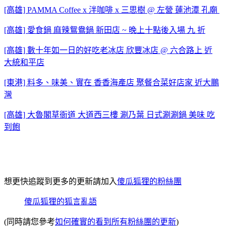
[高雄] PAMMA Coffee x 泮咖啡 x 三思樹 @ 左營 蓮池潭 孔廟
[高雄] 愛食鍋 麻辣鴛鴦鍋 新田店 ~ 晚上十點後入場 九 折
[高雄] 數十年如一日的好吃老冰店 欣豐冰店 @ 六合路上 近
大統和平店
[東港] 料多、味美、實在 香香海產店 聚餐合菜好店家 近大鵬
灣
[高雄] 大魯閣草衙道 大道西三樓 涮乃葉 日式涮涮鍋 美味 吃
到飽
想更快追蹤到更多的更新請加入
傻瓜狐狸的粉絲團
傻瓜狐狸的狐言亂語
(同時請您參考
如何確實的看到所有粉絲團的更新
)