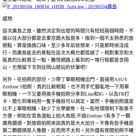
感想:
這次廣島之旅，雖然決定到出發的時間只有短短兩個時間，不
過以往大部分都是去東京跟大阪居多，換到一個不太熟悉的旅
遊點，算是換換口味，至少多年前就想來，只是那時候沒成
行。而廣島能去的景點在這次大概也都逛過了，相對東京和大
阪真的比較貧乏一點，難怪網路上看到的一堆行程都是含岡
山，也預留下次到往岡山遊玩的伏筆吧?
另外，在拍照的部份，少帶了單眼相機出門，直接用ASUS
Zenfone 5拍照，真的比較輕鬆，也不用手忙腳亂地一下用單
眼相機，一下又要用換手機拍照分享到Line和IG，以及FB打
卡，簡化到單純用一隻手機就可以搞定。當然，手機拍照還是
比不上單眼相機，缺少了光學變焦，在一些地理限制下取景不
方便，例如在宮島渡船上拍大鳥居;不過Zenfone 5有多了一顆
廣角鏡頭，對旅遊拍照來說真的是大大加分，不像有些手機是
第二顆鏡頭是人像鏡，反而用不太到。另外還有夜間拍照不確