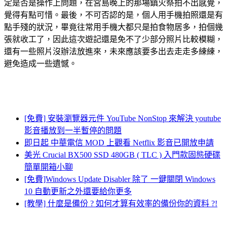
定是否是操作上問題，在宮島晚上的那場鎮火祭拍不出感覺，
覺得有點可惜。最後，不可否認的是，個人用手機拍照還是有
點手殘的狀況，畢竟往常用手機大都只是拍食物居多，拍個幾
張就收工了，因此這次遊記還是免不了少部分照片比較模糊，
還有一些照片沒辦法放進來，未來應該要多出去走走多練練，
避免造成一些遺憾。
[免費] 安裝瀏覽器元件 YouTube NonStop 來解決 youtube
影音播放到一半暫停的問題
即日起 中華電信 MOD 上觀看 Netflix 影音已開放申請
美光 Crucial BX500 SSD 480GB ( TLC ) 入門款固態硬碟
簡單開箱小聊
[免費]Windows Update Disabler 除了 一鍵關閉 Windows
10 自動更新之外還要給你更多
[教學] 什麼是備份 ? 如何才算有效率的備份你的資料 ?!