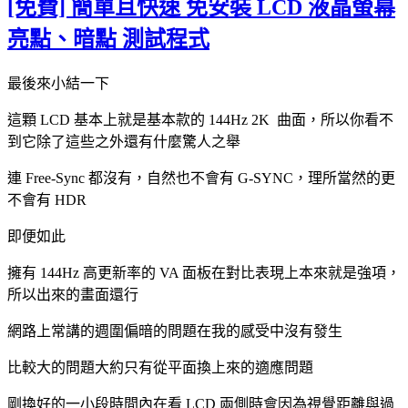
[免費] 簡單且快速 免安裝 LCD 液晶螢幕
亮點、暗點 測試程式
最後來小結一下
這顆 LCD 基本上就是基本款的 144Hz 2K 曲面，所以你看不
到它除了這些之外還有什麼驚人之舉
連 Free-Sync 都沒有，自然也不會有 G-SYNC，理所當然的更
不會有 HDR
即便如此
擁有 144Hz 高更新率的 VA 面板在對比表現上本來就是強項，
所以出來的畫面還行
網路上常講的週圍偏暗的問題在我的感受中沒有發生
比較大的問題大約只有從平面換上來的適應問題
剛換好的一小段時間內在看 LCD 兩側時會因為視覺距離與過