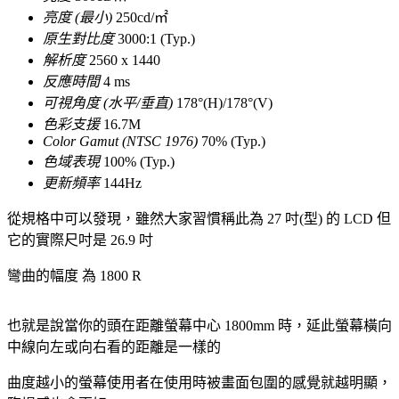
亮度 (最小)
250cd/㎡
原生對比度
3000:1 (Typ.)
解析度
2560 x 1440
反應時間
4 ms
可視角度 (水平/垂直)
178°(H)/178°(V)
色彩支援
16.7M
Color Gamut (NTSC 1976)
70% (Typ.)
色域表現
100% (Typ.)
更新頻率
144Hz
從規格中可以發現，雖然大家習慣稱此為 27 吋(型) 的 LCD 但
它的實際尺吋是 26.9 吋
彎曲的幅度 為 1800 R
也就是說當你的頭在距離螢幕中心 1800mm 時，延此螢幕橫向
中線向左或向右看的距離是一樣的
曲度越小的螢幕使用者在使用時被畫面包圍的感覺就越明顯，