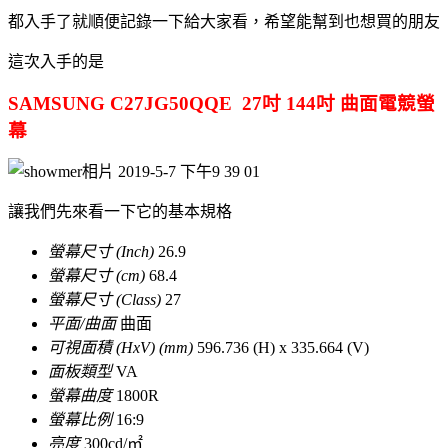
都入手了就順便記錄一下給大家看，希望能幫到也想買的朋友
這次入手的是
SAMSUNG C27JG50QQE 27吋 144吋 曲面電競螢
幕
讓我們先來看一下它的基本規格
螢幕尺寸 (Inch)
26.9
螢幕尺寸 (cm)
68.4
螢幕尺寸 (Class)
27
平面/曲面
曲面
可視面積 (HxV) (mm)
596.736 (H) x 335.664 (V)
面板類型
VA
螢幕曲度
1800R
螢幕比例
16:9
亮度
300cd/㎡