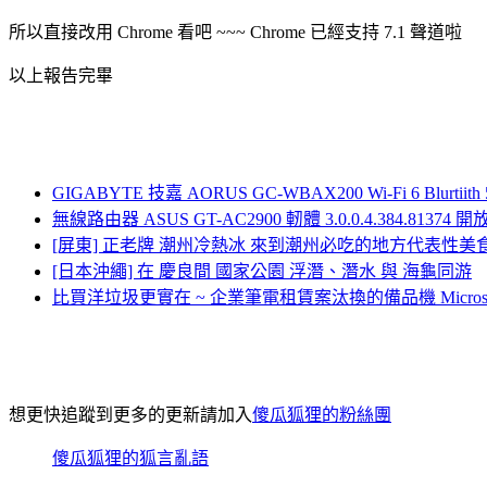
所以直接改用 Chrome 看吧 ~~~ Chrome 已經支持 7.1 聲道啦
以上報告完畢
GIGABYTE 技嘉 AORUS GC-WBAX200 Wi-Fi 6 Blurt
無線路由器 ASUS GT-AC2900 軔體 3.0.0.4.384.81374 
[屏東] 正老牌 潮州冷熱冰 來到潮州必吃的地方代表性美
[日本沖繩] 在 慶良間 國家公園 浮潛、潛水 與 海龜同游
比買洋垃圾更實在 ~ 企業筆電租賃案汰換的備品機 Microsoft S
想更快追蹤到更多的更新請加入
傻瓜狐狸的粉絲團
傻瓜狐狸的狐言亂語