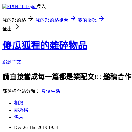
登入
我的部落格
我的部落格後台
我的帳號
登出
傻瓜狐狸的雜碎物品
跳到主文
請直接當成每一篇都是業配文!!! 邀稿合作事務洽談請
部落格全站分類：
數位生活
相簿
部落格
名片
Dec
26
Thu
2019
19:51