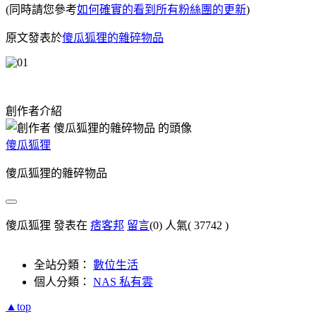
(同時請您參考
如何確實的看到所有粉絲團的更新
)
原文發表於
傻瓜狐狸的雜碎物品
創作者介紹
傻瓜狐狸
傻瓜狐狸的雜碎物品
傻瓜狐狸 發表在
痞客邦
留言
(0)
人氣(
37742
)
全站分類：
數位生活
個人分類：
NAS 私有雲
▲top