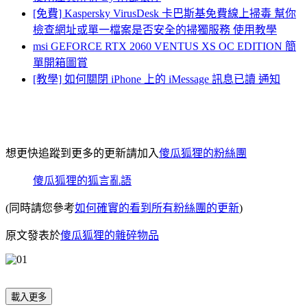
[免費] Kaspersky VirusDesk 卡巴斯基免費線上掃毒 幫你
檢查網址或單一檔案是否安全的掃獨服務 使用教學
msi GEFORCE RTX 2060 VENTUS XS OC EDITION 簡
單開箱圖賞
[教學] 如何關閉 iPhone 上的 iMessage 訊息已讀 通知
想更快追蹤到更多的更新請加入
傻瓜狐狸的粉絲團
傻瓜狐狸的狐言亂語
(同時請您參考
如何確實的看到所有粉絲團的更新
)
原文發表於
傻瓜狐狸的雜碎物品
載入更多