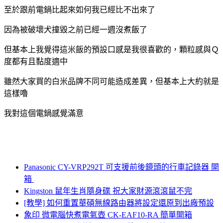
至於跟前電鍋比起來如何我已經比不出來了
因為被破壞犬撞毀之前已經一週沒煮飯了
但基本上我覺得這米飯的預設口感是我很喜歡的，顆粒感與Ｑ
度都有且黏度適中
雖然大家買的白米品牌不同可能造成差異，但基本上大約就是
這樣嚕
我對這個電鍋感覺滿意
Panasonic CY-VRP292T 可支援前後鏡頭的行車記錄器 開
箱
Kingston 鼠年生肖隨身碟 祝大家財源滾滾鼠不完
[教學] 如何重置華碩無線路由器將設定還原到出廠預設
象印 微電腦快煮電氣壺 CK-EAF10-RA 簡單開箱