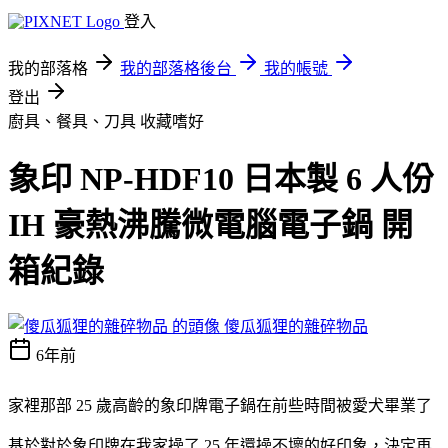
登入
我的部落格
我的部落格後台
我的帳號
登出
廚具、餐具、刀具
收藏嗜好
象印 NP-HDF10 日本製 6 人份
IH 豪熱沸騰微電腦電子鍋 開
箱紀錄
傻瓜狐狸的雜碎物品
6年前
家裡那部 25 歲高齡的象印牌電子鍋在前些時間被愛犬畢業了
基於對於象印牌在我家操了 25 年還操不壞的好印象，決定再