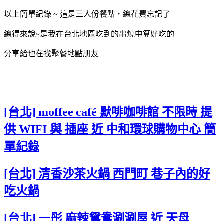
以上簡單紀錄 ~ 這是三人份餐點，總花費忘記了
總得來說~是我在台北地區吃到的串燒中算好吃的
分享給也在找聚餐地點朋友
[台北] moffee café 默啡咖啡館 不限時 提
供 WIFI 與 插座 近 中和環球購物中心 簡
單紀錄
[台北] 清香沙茶火鍋 西門町 巷子內的好
吃火鍋
[台北] 一彤 麻辣鴛鴦涮涮屋 近 天母