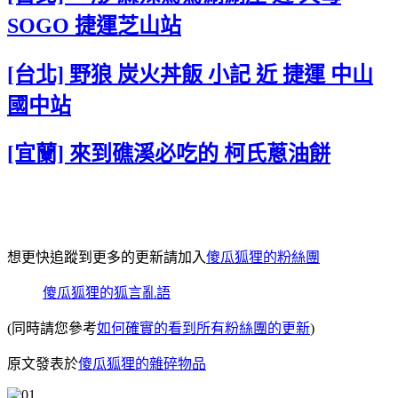
SOGO 捷運芝山站
[台北] 野狼 炭火丼飯 小記 近 捷運 中山
國中站
[宜蘭] 來到礁溪必吃的 柯氏蔥油餅
想更快追蹤到更多的更新請加入
傻瓜狐狸的粉絲團
傻瓜狐狸的狐言亂語
(同時請您參考
如何確實的看到所有粉絲團的更新
)
原文發表於
傻瓜狐狸的雜碎物品