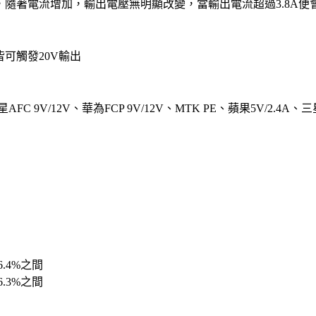
測試，隨著電流增加，輸出電壓無明顯改變，當輸出電流超過3.8A便
，皆可觸發20V輸出
9V/12V、華為FCP 9V/12V、MTK PE、蘋果5V/2.4A、三星5V
.4%之間
.3%之間