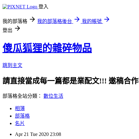
登入
我的部落格
我的部落格後台
我的帳號
登出
傻瓜狐狸的雜碎物品
跳到主文
請直接當成每一篇都是業配文!!! 邀稿合作事務洽談請
部落格全站分類：
數位生活
相簿
部落格
名片
Apr
21
Tue
2020
23:08