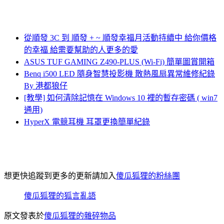
從順發 3C 到 順發 + ~ 順發幸福月活動持續中 給你價格
的幸福 給需要幫助的人更多的愛
ASUS TUF GAMING Z490-PLUS (Wi-Fi) 簡單圖賞開箱
Benq i500 LED 隨身智慧投影機 散熱風扇異常維修紀錄
By 港都狼仔
[教學] 如何清除記憶在 Windows 10 裡的暫存密碼 ( win7
通用)
HyperX 電競耳機 耳罩更換簡單紀錄
想更快追蹤到更多的更新請加入
傻瓜狐狸的粉絲團
傻瓜狐狸的狐言亂語
原文發表於
傻瓜狐狸的雜碎物品