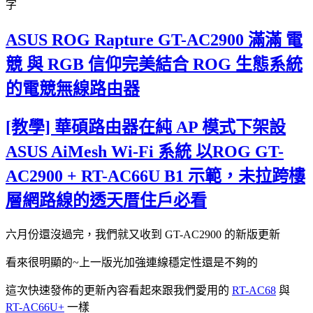
字
ASUS ROG Rapture GT-AC2900 滿滿 電
競 與 RGB 信仰完美結合 ROG 生態系統
的電競無線路由器
[教學] 華碩路由器在純 AP 模式下架設
ASUS AiMesh Wi-Fi 系統 以ROG GT-
AC2900 + RT-AC66U B1 示範，未拉跨樓
層網路線的透天厝住戶必看
六月份還沒過完，我們就又收到 GT-AC2900 的新版更新
看來很明顯的~上一版光加強連線穩定性還是不夠的
這次快速發佈的更新內容看起來跟我們愛用的
RT-AC68
與
RT-AC66U+
一樣