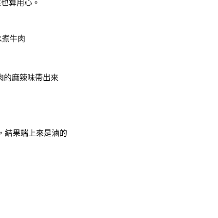
盤也算用心。
水煮牛肉
肉的麻辣味帶出來
的，結果端上來是滷的