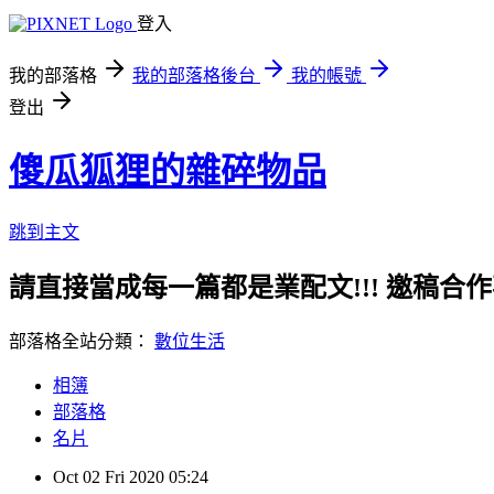
登入
我的部落格
我的部落格後台
我的帳號
登出
傻瓜狐狸的雜碎物品
跳到主文
請直接當成每一篇都是業配文!!! 邀稿合作事務洽談請
部落格全站分類：
數位生活
相簿
部落格
名片
Oct
02
Fri
2020
05:24