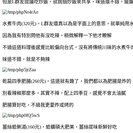
但是L群友提議吃炒飯，就挑個炒飯來共享，味道還不錯，擺
水煮牛肉(320元)，L群友還真以為是字面上的意思，就單純用
因為我有特別問他有沒吃辣，稍微解釋一下他才瞭解
不過這道料理後感覺比較偏向台式，沒有將傳統川味的水煮牛
味道不錯，就是不夠辣
乾扁四季肥腸(260元)，這道就有趣了，我們都以為肥腸是炸
別看辣椒那麼多，其實不辣，配上四季豆，感覺不會太油膩
肥腸算好吃，不過我更愛炸或烤的
薑絲蛤蜊湯(160元)，蛤蠣碩大肥美，薑絲提味新鮮好吃