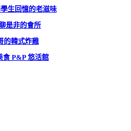
東海學生回憶的老滋味
啡聊是非的會所
大哥的韓式炸雞
美食 P&P 悠活館