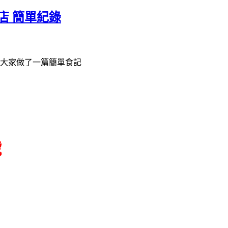
店 簡單紀錄
為大家做了一篇簡單食記
號