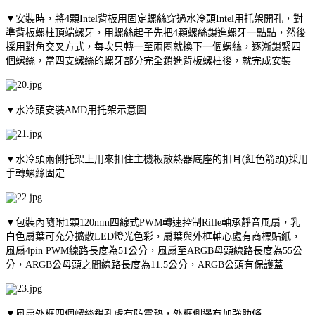
▼安裝時，將4顆Intel背板用固定螺絲穿過水冷頭Intel用托架開孔，對
準背板螺柱頂端螺牙，用螺絲起子先把4顆螺絲鎖進螺牙一點點，然後
採用對角交叉方式，每次只轉一至兩圈就換下一個螺絲，逐漸鎖緊四
個螺絲，當四支螺絲的螺牙部分完全鎖進背板螺柱後，就完成安裝
▼水冷頭安裝AMD用托架示意圖
▼水冷頭兩側托架上用來扣住主機板散熱器底座的扣耳(紅色箭頭)採用
手轉螺絲固定
▼包裝內隨附1顆120mm四線式PWM轉速控制Rifle軸承靜音風扇，乳
白色扇葉可充分擴散LED燈光色彩，扇葉與外框軸心處有商標貼紙，
風扇4pin PWM線路長度為51公分，風扇至ARGB母頭線路長度為55公
分，ARGB公母頭之間線路長度為11.5公分，ARGB公頭有保護蓋
▼風扇外框四個螺絲鎖孔處有防震墊，外框側邊有加強肋條