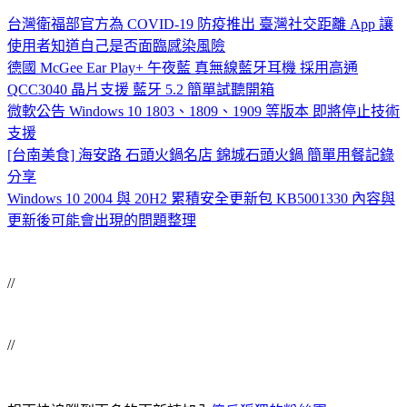
台灣衛福部官方為 COVID-19 防疫推出 臺灣社交距離 App 讓
使用者知道自己是否面臨感染風險
德國 McGee Ear Play+ 午夜藍 真無線藍牙耳機 採用高通
QCC3040 晶片支援 藍牙 5.2 簡單試聽開箱
微軟公告 Windows 10 1803、1809、1909 等版本 即將停止技術
支援
[台南美食] 海安路 石頭火鍋名店 錦城石頭火鍋 簡單用餐記錄
分享
Windows 10 2004 與 20H2 累積安全更新包 KB5001330 內容與
更新後可能會出現的問題整理
//
//