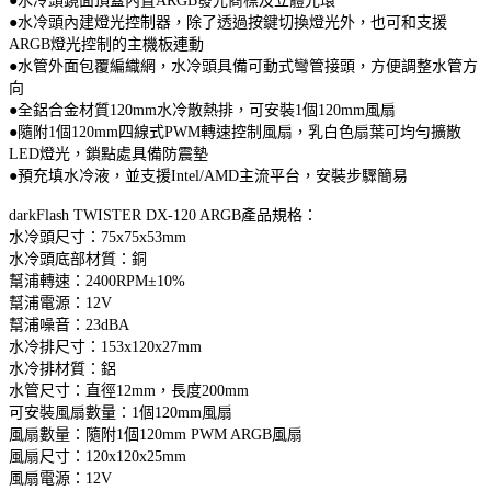
●水冷頭鏡面頂蓋內置ARGB發光商標及立體光環
●水冷頭內建燈光控制器，除了透過按鍵切換燈光外，也可和支援
ARGB燈光控制的主機板連動
●水管外面包覆編織網，水冷頭具備可動式彎管接頭，方便調整水管方
向
●全鋁合金材質120mm水冷散熱排，可安裝1個120mm風扇
●隨附1個120mm四線式PWM轉速控制風扇，乳白色扇葉可均勻擴散
LED燈光，鎖點處具備防震墊
●預充填水冷液，並支援Intel/AMD主流平台，安裝步驟簡易
darkFlash TWISTER DX-120 ARGB產品規格：
水冷頭尺寸：75x75x53mm
水冷頭底部材質：銅
幫浦轉速：2400RPM±10%
幫浦電源：12V
幫浦噪音：23dBA
水冷排尺寸：153x120x27mm
水冷排材質：鋁
水管尺寸：直徑12mm，長度200mm
可安裝風扇數量：1個120mm風扇
風扇數量：隨附1個120mm PWM ARGB風扇
風扇尺寸：120x120x25mm
風扇電源：12V