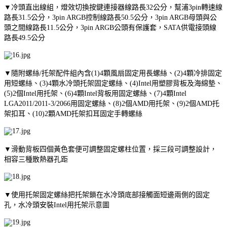
▼冷頭直出線組，燈效切換按鍵連接器線路長32公分，幫浦3pin轉速線
路長31.5公分，3pin ARGB控制線路長50.5公分，3pin ARGB母頭與公
頭之間線路長11.5公分，3pin ARGB公頭有保護套，SATA供電接頭線
路長49.5公分
▼隨附螺絲/托架配件組內含(1)4顆風扇固定用長螺絲、(2)4顆冷排固定
用短螺絲、(3)4顆水冷頭托架固定螺絲、(4)Intel用塑膠背板及海綿墊、
(5)2個Intel用托架、(6)4顆Intel背板用固定螺絲、(7)4顆Intel
LGA2011/2011-3/2066用固定螺絲、(8)2個AMD用托架、(9)2個AMD托
架扣耳、(10)2顆AMD托架扣耳固定手轉螺絲
▼滑動背板四個黃色套便可調整固定螺柱位置，採三段可調整設計，
相容三種散熱器孔距
▼使用托架固定螺絲把托架鎖在水冷頭底部接觸面短邊兩側的固定
孔，水冷頭安裝Intel用托架示意圖