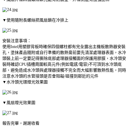
▼使用隨附長螺絲把風扇鎖在冷排上
安裝注意事項：
使用Intel用塑膠背板時確保四個螺柱都有完全露出主機板散熱器安裝
孔，塗抹產品隨附或自行準備的散熱膏前要先清潔處理器表面，水冷
頭裝上前一定要記得撕除底部處理器接觸面的保護用膠膜，水冷頭安
裝時確認CPU插槽周圍較高元件(例如電感/電容)不可頂到水冷頭底
部，避免造成水冷頭與處理器接觸不完全而大幅影響散熱性能，同時
注意水冷頭的水管接頭是否會阻礙/碰撞到鄰近的元件
▼水冷頭光環燈光效果圖
▼風扇燈光效果圖
報告完畢，謝謝收看