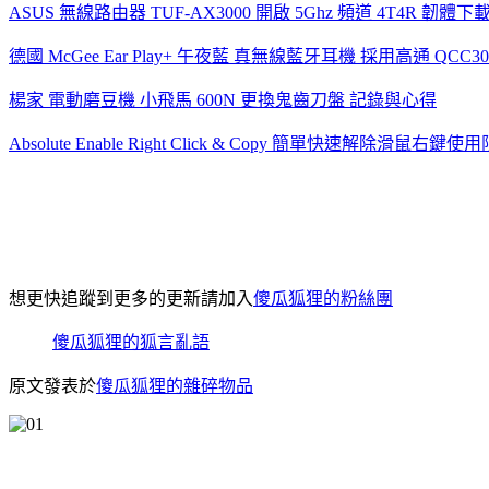
ASUS 無線路由器 TUF-AX3000 開啟 5Ghz 頻道 4T4R 韌
德國 McGee Ear Play+ 午夜藍 真無線藍牙耳機 採用高通 QCC
楊家 電動磨豆機 小飛馬 600N 更換鬼齒刀盤 記錄與心得
Absolute Enable Right Click & Copy 簡單快速解除滑鼠右鍵使
想更快追蹤到更多的更新請加入
傻瓜狐狸的粉絲團
傻瓜狐狸的狐言亂語
原文發表於
傻瓜狐狸的雜碎物品