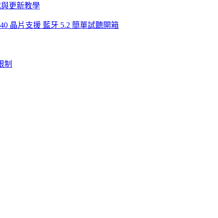
體下載與更新教學
3040 晶片支援 藍牙 5.2 簡單試聽開箱
用限制