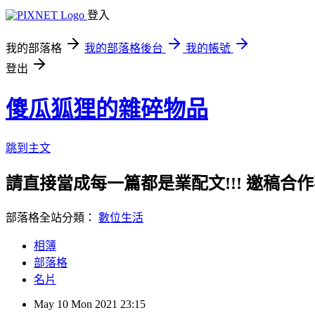
登入
我的部落格
我的部落格後台
我的帳號
登出
傻瓜狐狸的雜碎物品
跳到主文
請直接當成每一篇都是業配文!!! 邀稿合作事務洽談請
部落格全站分類：
數位生活
相簿
部落格
名片
May
10
Mon
2021
23:15