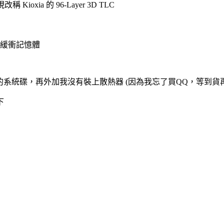
oxia 的 96-Layer 3D TLC
 來當緩衝記憶體
大的系統碟，再外加我沒有裝上散熱器 (因為我忘了買QQ，等到貨
下