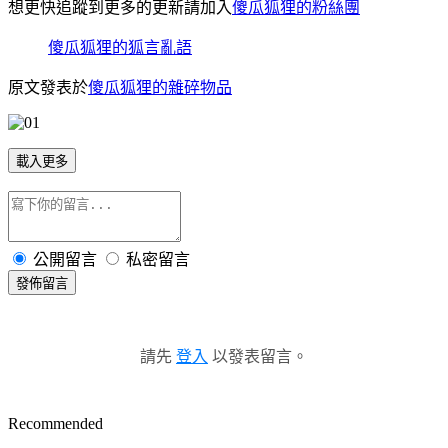
想更快追蹤到更多的更新請加入
傻瓜狐狸的粉絲團
傻瓜狐狸的狐言亂語
原文發表於
傻瓜狐狸的雜碎物品
載入更多
公開留言
私密留言
發佈留言
請先
登入
以發表留言。
Recommended