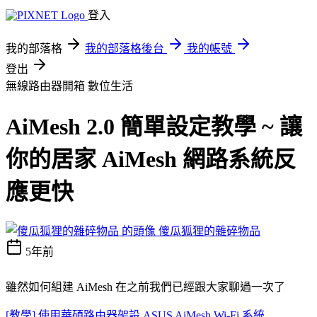
登入
我的部落格
我的部落格後台
我的帳號
登出
無線路由器開箱
數位生活
AiMesh 2.0 簡單設定教學 ~ 讓
你的居家 AiMesh 網路系統反
應更快
傻瓜狐狸的雜碎物品
5年前
雖然如何組建 AiMesh 在之前我們已經跟大家聊過一次了
[教學] 使用華碩路由器架設 ASUS AiMesh Wi-Fi 系統