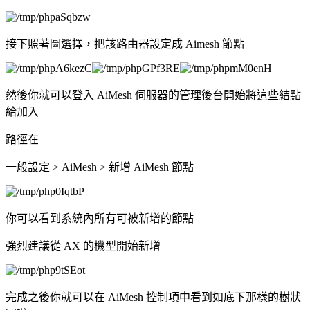
接下照著圖選擇，把該路由器設定成 Aimesh 節點
然後你就可以登入 AiMesh 伺服器的管理後台開始將這些結點
給加入
路徑在
一般設定 > AiMesh > 新增 AiMesh 節點
你可以看到系統內所有可被新增的節點
強烈建議從 AX 的機型開始新增
完成之後你就可以在 AiMesh 控制項中看到如底下那樣的樹狀