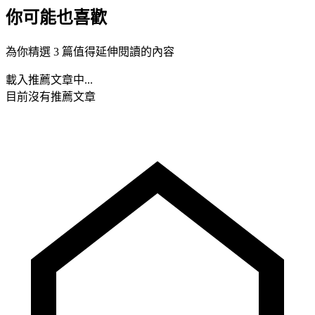
你可能也喜歡
為你精選 3 篇值得延伸閱讀的內容
載入推薦文章中...
目前沒有推薦文章