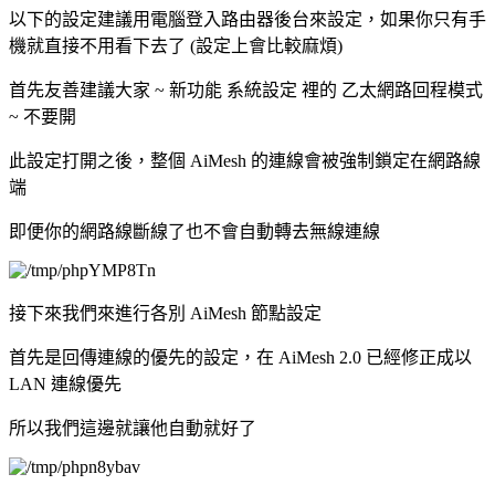
以下的設定建議用電腦登入路由器後台來設定，如果你只有手
機就直接不用看下去了 (設定上會比較麻煩)
首先友善建議大家 ~ 新功能 系統設定 裡的 乙太網路回程模式
~ 不要開
此設定打開之後，整個 AiMesh 的連線會被強制鎖定在網路線
端
即便你的網路線斷線了也不會自動轉去無線連線
接下來我們來進行各別 AiMesh 節點設定
首先是回傳連線的優先的設定，在 AiMesh 2.0 已經修正成以
LAN 連線優先
所以我們這邊就讓他自動就好了