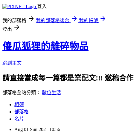
登入
我的部落格
我的部落格後台
我的帳號
登出
傻瓜狐狸的雜碎物品
跳到主文
請直接當成每一篇都是業配文!!! 邀稿合作事務洽談請
部落格全站分類：
數位生活
相簿
部落格
名片
Aug
01
Sun
2021
10:56