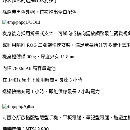
外表顏色的選擇比以前多了
除經典黑色外觀，首次推出全白配色
機身後方採用折疊式支架，可縱向或橫向擺放調整最佳觀賞視
或利用隨附 ROG 三腳架快速安裝，滿足螢幕抬升等多樣化需
機身輕薄僅 900g，厚度只有 11.8mm
內建 7800mAh 高容量電池
在 144Hz 頻率下使用時間可長達 3 小時
透過快速充電 1 小時，即能供應最長 2 小時電力
可隨心所欲搭配智慧型手機、平板電腦、筆記型電腦、遊戲主
建議售價：NT$13,900