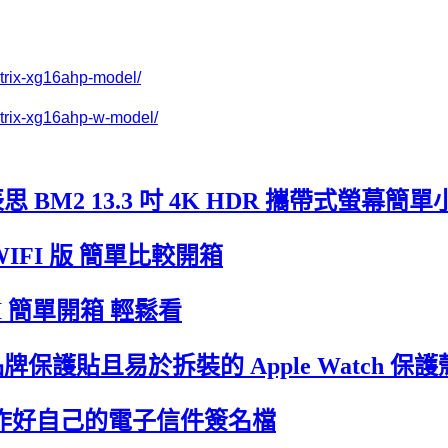
strix-xg16ahp-model/
strix-xg16ahp-w-model/
M2 13.3 吋 4K HDR 攜帶式螢幕簡單
無 WIFI 版 簡單比較開箱
IFI 簡單開箱 輕鬆看
何品牌保護貼且易於拆裝的 Apple Watch 保護
快速幫你製作好自己的電子信件簽名檔