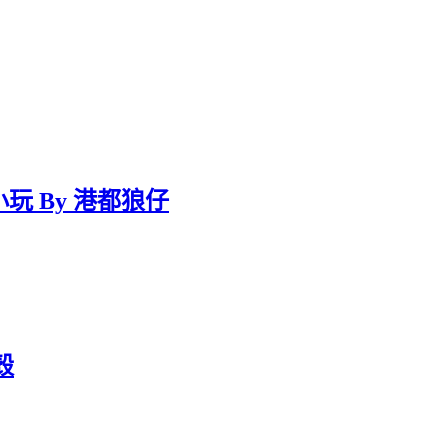
小玩 By 港都狼仔
殼