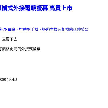
Hz 的可攜式外接電競螢幕 高貴上市
螢幕 適用於筆記型電腦、智慧型手機、遊戲主機及相機的延伸螢幕
一直賣下去
好價格更高的外接式螢幕
0 ) FHD