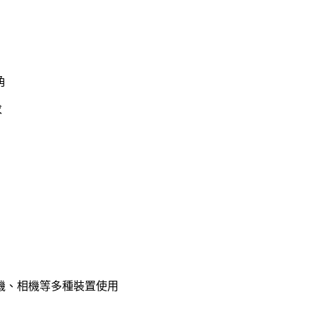
角
求
機、相機等多種裝置使用