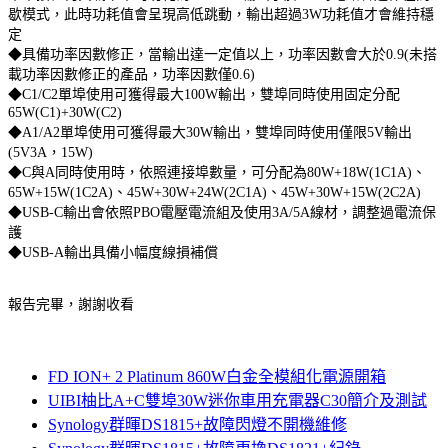
歇模式，此時功耗值會呈現高低跳動，輸出超過3W功耗值才會維持穩
定
◆具備功率因數修正，當輸出達一定值以上，功率因數會大於0.9(未搭
載功率因數修正的產品，功率因數僅0.6)
◆C1/C2單埠使用可獲得最大100W輸出，雙埠同時使用固定分配
65W(C1)+30W(C2)
◆A1/A2單埠使用可獲得最大30W輸出，雙埠同時使用僅限5V輸出
(5V3A，15W)
◆C與A同時使用時，依照連接埠數量，可分配為80W+18W(1C1A)、
65W+15W(1C2A)、45W+30W+24W(2C1A)、45W+30W+15W(2C2A)
◆USB-C輸出會依照PBO電壓電流組及使用3A/5A線材，調整過電流保
護
◆USB-A輸出具備小幅度線損補償
報告完畢，謝謝收看
FD ION+ 2 Platinum 860W白金全模組化電源開箱
UIBI柚比A+C雙埠30W迷你車用充電器C30簡介及測試
Synology群暉DS1815+故障閃燈不開機維修