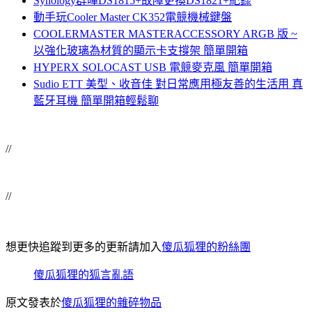
Synology群暉DS1815+故障更換DS1821+紀錄
動手玩Cooler Master CK352電競機械鍵盤
COOLERMASTER MASTERACCESSORY ARGB 版 ~
以強化玻璃為材質的顯示卡支撐架 簡單開箱
HYPERX SOLOCAST USB 電競麥克風 簡單開箱
Sudio ETT 美型、收音佳 對日常應用極友善的生活用 真
藍牙耳機 簡單開箱輕鬆聊
//
//
想更快追蹤到更多的更新請加入
傻瓜狐狸的粉絲團
傻瓜狐狸的狐言亂語
原文發表於
傻瓜狐狸的雜碎物品