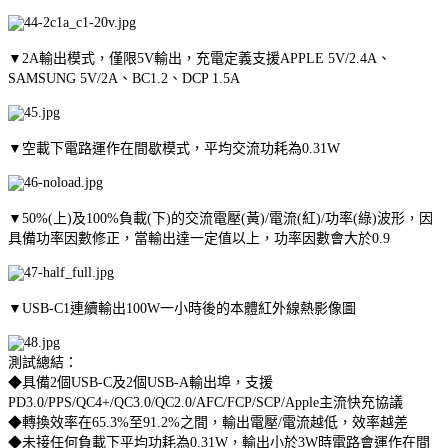
▼2A輸出模式，僅限5V輸出，充電定義支援APPLE 5V/2.4A、
SAMSUNG 5V/2A、BC1.2、DCP 1.5A
▼空載下電路運作在間歇模式，平均交流功耗為0.31W
▼50%(上)及100%負載(下)的交流電壓(黃)/電流(紅)/功率(綠)波形，因
具備功率因數修正，當輸出達一定值以上，功率因數會大於0.9
▼USB-C1連續輸出100W一小時後的本體紅外線熱影像圖
測試總結：
◆具備2個USB-C及2個USB-A輸出埠，支援
PD3.0/PPS/QC4+/QC3.0/QC2.0/AFC/FCP/SCP/Apple主流快充協議
◆轉換效率在65.3%至91.2%之間，輸出電壓/電流越低，效率越差
◆未接任何負載下平均功耗為0.31W，輸出小於3W時電路會運作在間