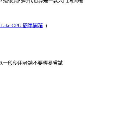
 SSD 還很貴的時代也算是一款入門清流啦
cket Lake CPU 簡單開箱
)
所以一般使用者請不要輕易嘗試