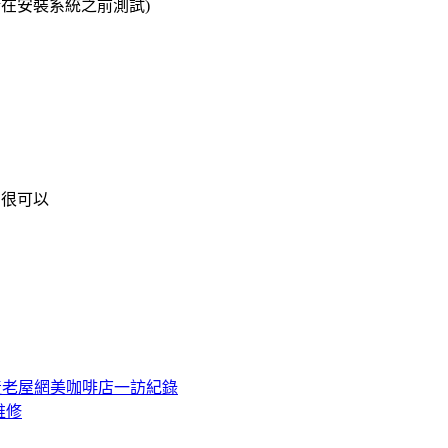
在安裝系統之前測試)
，很可以
磚造老屋網美咖啡店一訪紀錄
費維修