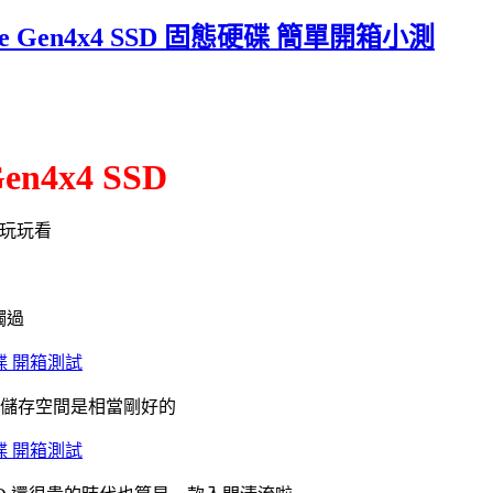
 PCIe Gen4x4 SSD 固態硬碟 簡單開箱小測
en4x4 SSD
顆玩玩看
觸過
身碟 開箱測試
擴充儲存空間是相當剛好的
身碟 開箱測試