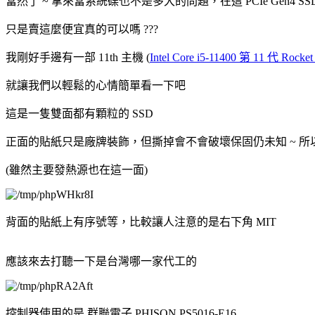
當然了 ~ 拿來當系統碟也不是多大的問題，在這 PCIe Gen4
只是賣這麼便宜真的可以嗎 ???
我剛好手邊有一部 11th 主機 (
Intel Core i5-11400 第 11 代 Ro
就讓我們以輕鬆的心情簡單看一下吧
這是一隻雙面都有顆粒的 SSD
正面的貼紙只是廠牌裝飾，但撕掉會不會破壞保固仍未知 ~ 
(雖然主要發熱源也在這一面)
背面的貼紙上有序號等，比較讓人注意的是右下角 MIT
應該來去打聽一下是台灣哪一家代工的
控制器使用的是 群聯電子 PHISON PS5016-E16