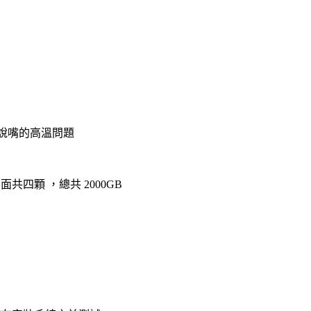
被說嘴的高溫問題
D 雙面共四顆 ，總共 2000GB