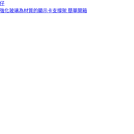
狼仔
 版 ~ 以強化玻璃為材質的顯示卡支撐架 簡單開箱