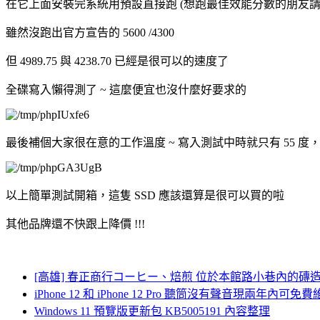
在它上面安裝完系統用預設直接跑 (想跑最佳效能分數的朋友請
雖然沒跑出官方宣告的 5600 /4300
但 4989.75 與 4238.70 已經是很可以的速度了
全碟寫入懶得測了 ~ 這麼便宜也沒什麼好要求的
最後補個大家很在意的工作溫度 ~ 寫入測試中時就只有 55 度
以上簡單測試開箱，這隻 SSD 應該還算是很可以買的啦
其他品牌還不快跟上降價 !!!
[高雄] 春正商行コーヒー、焙煎 位於本館路小巷內的
iPhone 12 和 iPhone 12 Pro 聽筒沒有聲音現兩年內可免
Windows 11 預覽版更新包 KB5005191 內容整理