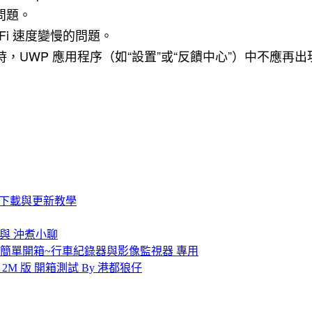
問題。
i-Fi 速度變慢的問題。
UWP 應用程序（如“設置”或“反饋中心”）中不應再
 韌體下載與更新教學
箱 與 沖煮小聊
 高耐用記憶卡簡單開箱~行車紀錄器與影像監視器 專用
傳輸線 2M 版 開箱測試 By 港都狼仔