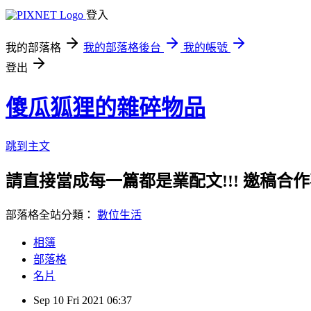
登入
我的部落格
我的部落格後台
我的帳號
登出
傻瓜狐狸的雜碎物品
跳到主文
請直接當成每一篇都是業配文!!! 邀稿合作事務洽談請
部落格全站分類：
數位生活
相簿
部落格
名片
Sep
10
Fri
2021
06:37