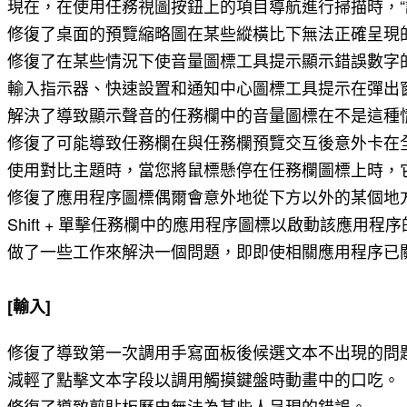
現在，在使用任務視圖按鈕上的項目導航進行掃描時，“
修復了桌面的預覽縮略圖在某些縱橫比下無法正確呈現
修復了在某些情況下使音量圖標工具提示顯示錯誤數字
輸入指示器、快速設置和通知中心圖標工具提示在彈出
解決了導致顯示聲音的任務欄中的音量圖標在不是這種
修復了可能導致任務欄在與任務欄預覽交互後意外卡在全屏應
使用對比主題時，當您將鼠標懸停在任務欄圖標上時，
修復了應用程序圖標偶爾會意外地從下方以外的某個地
Shift + 單擊任務欄中的應用程序圖標以啟動該應
做了一些工作來解決一個問題，即即使相關應用程序已
[輸入]
修復了導致第一次調用手寫面板後候選文本不出現的問
減輕了點擊文本字段以調用觸摸鍵盤時動畫中的口吃。
修復了導致剪貼板歷史無法為某些人呈現的錯誤。