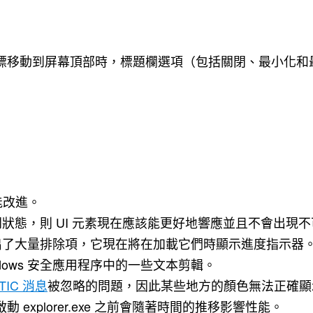
標移動到屏幕頂部時，標題欄選項（包括關閉、最小化和
能改進。
開狀態，則 UI 元素現在應​​該能更好地響應並且不會出現
下列出了大量排除項，它現在將在加載它們時顯示進度指示器
ows 安全應用程序中的一些文本剪輯。
TIC 消息
被忽略的問題，因此某些地方的顏色無法正確顯
xplorer.exe 之前會隨著時間的推移影響性能。