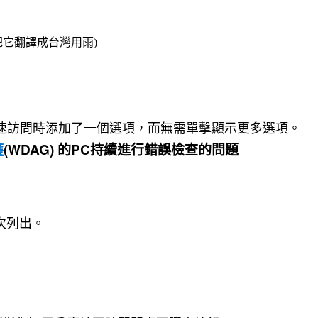
來把它翻譯成台灣用雨)
速訪問時添加了一個選項，而無需單擊顯示更多選項。
護
(WDAG) 的
PC
持續進行錯誤檢查的問題
再次列出。