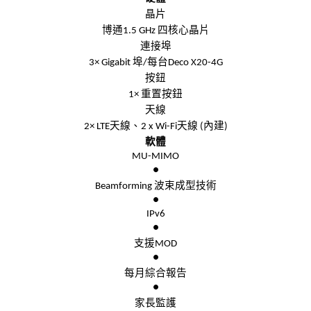
晶片
博通
四核心
晶片
1.5 GHz
連接埠
埠
每台
3× Gigabit
/
Deco X20-4G
按鈕
重置按鈕
1×
天線
天線、
天線
內建
2× LTE
2 x Wi-Fi
(
)
軟體
MU-MIMO
●
波束成型技術
Beamforming
●
IPv6
●
支援
MOD
●
每月綜合報告
●
家長監護