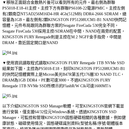
▼移除正面鋁合金散熱片後可以看到所有的元件。最右側為群聯
PS5018-E18-41主控。主控下方有群聯PS6108-22電源PMIC。主控左側
有2顆南亞NT5AD256M16D4-HR 4Gb(512MB) DDR4-2666 SDRAM，總
容量為1GB。最左側有2顆KINGSTON FP51208UCM1-B1 NAND快閃記
憶體。元件布局跟同為群聯方案的Seagate FireCuda 530完全不同，
Seagate FireCuda 530採用主控/SDRAM在中間，NAND在兩旁的配置，
KINGSTON FURY Renegade則是主控在M.2 NGFF金手指旁，中間是
DRAM，靠近固定開口是NAND
▼使用資訊讀取程式讀取KINGSTON FURY Renegade 1TB NVMe SSD
結果如下圖，主控為PS5018-E18，刻印KINGSTON FP51208UCM1-B1
的快閃記憶體實際上是Micron美光B47R第五代176層3D NAND TLC，
DRAM為1GB DDR4，PE數可達3000。不過KINGSTON FURY
Renegade 1TB NVMe SSD所標示的FlashR/W Clk可達1600MT/s
以下介紹KINGSTON SSD Manager軟體，可至KINGSTON官網下載並
進行安裝，僅支援64/32位元Windows系統。透過KINGSTON SSD
Manager，可監控和管理KINGSTON固態硬碟相關的各種數據，例如健
康狀態、磁碟使用情況、固態硬碟識別資料(型號名稱/序號/韌體版本