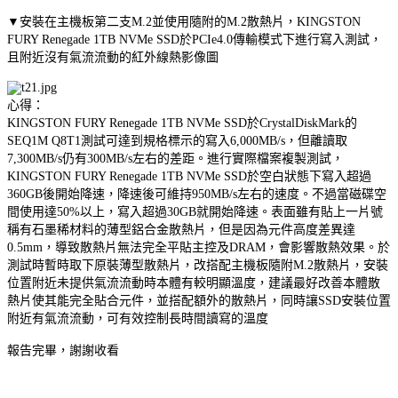
▼安裝在主機板第二支M.2並使用隨附的M.2散熱片，KINGSTON
FURY Renegade 1TB NVMe SSD於PCIe4.0傳輸模式下進行寫入測試，
且附近沒有氣流流動的紅外線熱影像圖
心得：
KINGSTON FURY Renegade 1TB NVMe SSD於CrystalDiskMark的
SEQ1M Q8T1測試可達到規格標示的寫入6,000MB/s，但離讀取
7,300MB/s仍有300MB/s左右的差距。進行實際檔案複製測試，
KINGSTON FURY Renegade 1TB NVMe SSD於空白狀態下寫入超過
360GB後開始降速，降速後可維持950MB/s左右的速度。不過當磁碟空
間使用達50%以上，寫入超過30GB就開始降速。表面雖有貼上一片號
稱有石墨稀材料的薄型鋁合金散熱片，但是因為元件高度差異達
0.5mm，導致散熱片無法完全平貼主控及DRAM，會影響散熱效果。於
測試時暫時取下原裝薄型散熱片，改搭配主機板隨附M.2散熱片，安裝
位置附近未提供氣流流動時本體有較明顯溫度，建議最好改善本體散
熱片使其能完全貼合元件，並搭配額外的散熱片，同時讓SSD安裝位置
附近有氣流流動，可有效控制長時間讀寫的溫度
報告完畢，謝謝收看