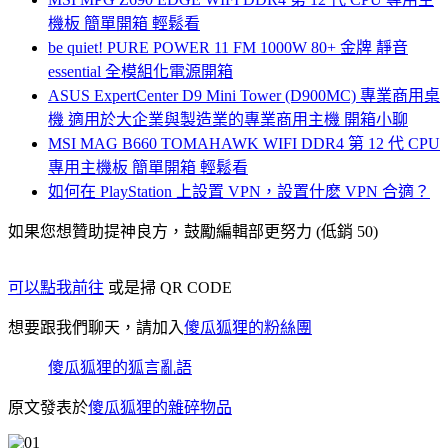
機板 簡單開箱 輕鬆看
be quiet! PURE POWER 11 FM 1000W 80+ 金牌 靜音
essential 全模組化電源開箱
ASUS ExpertCenter D9 Mini Tower (D900MC) 專業商用桌
機 適用於大企業與製造業的專業商用主機 開箱小聊
MSI MAG B660 TOMAHAWK WIFI DDR4 第 12 代 CPU
專用主機板 簡單開箱 輕鬆看
如何在 PlayStation 上設置 VPN，設置什麽 VPN 合適？
如果您想贊助提神良方，鼓勵編輯部更努力 (低銷 50)
可以點我前往
或是掃 QR CODE
想要跟我們聊天，請加入
傻瓜狐狸的粉絲團
傻瓜狐狸的狐言亂語
原文發表於
傻瓜狐狸的雜碎物品