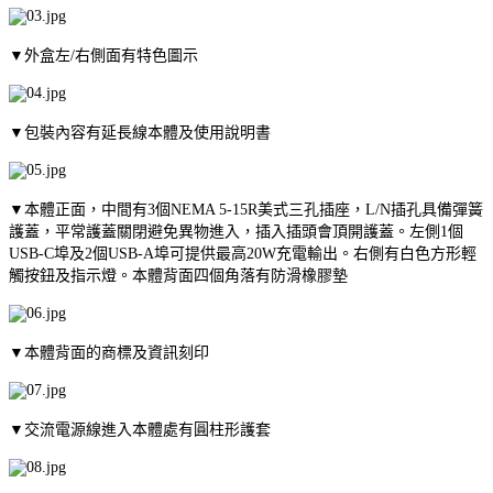
▼外盒左/右側面有特色圖示
▼包裝內容有延長線本體及使用說明書
▼本體正面，中間有3個NEMA 5-15R美式三孔插座，L/N插孔具備彈簧
護蓋，平常護蓋關閉避免異物進入，插入插頭會頂開護蓋。左側1個
USB-C埠及2個USB-A埠可提供最高20W充電輸出。右側有白色方形輕
觸按鈕及指示燈。本體背面四個角落有防滑橡膠墊
▼本體背面的商標及資訊刻印
▼交流電源線進入本體處有圓柱形護套