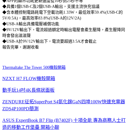
◆APP的顯示功耗更新速度從10秒到25秒不等
◆具備1個USB-C及2個USB-A輸出，支援主流快充協議
◆含本體控制電路耗電下空載功耗1.33W，最低效率59.4%(USB-C的
5V/0.5A)，最高效率83.8%(USB-A的12V/2A)
◆USB-A輸出具備電壓補償功能
◆9V/12V輸出下，電流超過額定時輸出電壓會產生壓降，產生壓降同
時會發出滋滋聲
◆USB-A於9V/12V輸出下，電流要超過3.5A才會截止
報告完畢，謝謝收看
Thermaltake The Tower 500機殼開箱
NZXT H7 FLOW機殼開箱
動手玩14吋4K長條狀面板
ZENDURE征拓SuperPort S4氮化鎵GaN四埠100W快速充電器
ZDS4P100PD簡測
ASUS ExpertBook B7 Flip (B7402F) 十項全能 專為商務人士打
造的移動工作堡壘 開箱小聊