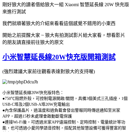
剛好狼大的讀者借給狼大一組 Xiaomi 智慧延長線 20W 快充版
來進行測試
我們就順著狼大的介紹來看看這個感覺不錯用的小東西
開始之前提醒大家 ~ 狼大有拍測試影片給大家看，想看影片
的朋友請直接前往狼大的原文
小米智慧延長線20W快充版開箱測試
(強烈建議大家前往觀看表達對狼大的支持喔)
小米智慧延長線20W快充版特色：
●750℃阻燃外殼，可控制電源開啟/關閉，具備3個美式三孔插座，1個
USB-C埠及2個USB-A埠20W充電輸出
●內含保護晶片，過溫度和過負載會發出警報同時傳送通知至米家
APP，超過15秒未處理會啟動斷電保護
●連接Wi-Fi後，可透過米家APP遠端控制、定時控制、電量統計等功
能，也可透過小愛同學語音控制，搭配其他智慧設備可獲得豐富的智