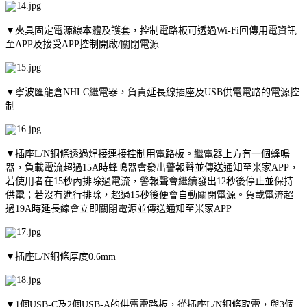
▼夾具固定電源線本體及護套，控制電路板可透過Wi-Fi回傳用電資訊
至APP及接受APP控制開啟/關閉電源
▼寧波匯龍倉NHLC繼電器，負責延長線插座及USB供電電路的電源控
制
▼插座L/N銅條透過焊接連接控制用電路板。繼電器上方有一個蜂鳴
器，負載電流超過15A時蜂鳴器會發出警報聲並傳送通知至米家APP，
若使用者在15秒內排除過電流，警報聲會繼續發出12秒後停止並保持
供電；若沒有進行排除，超過15秒後便會自動關閉電源。負載電流超
過19A時延長線會立即關閉電源並傳送通知至米家APP
▼插座L/N銅條厚度0.6mm
▼1個USB-C及2個USB-A的供電電路板，從插座L/N銅條取電，與3個