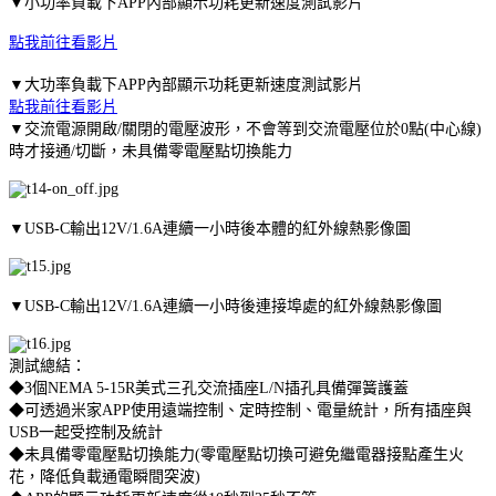
▼小功率負載下APP內部顯示功耗更新速度測試影片
點我前往看影片
▼大功率負載下APP內部顯示功耗更新速度測試影片
點我前往看影片
▼交流電源開啟/關閉的電壓波形，不會等到交流電壓位於0點(中心線)
時才接通/切斷，未具備零電壓點切換能力
▼USB-C輸出12V/1.6A連續一小時後本體的紅外線熱影像圖
▼USB-C輸出12V/1.6A連續一小時後連接埠處的紅外線熱影像圖
測試總結：
◆3個NEMA 5-15R美式三孔交流插座L/N插孔具備彈簧護蓋
◆可透過米家APP使用遠端控制、定時控制、電量統計，所有插座與
USB一起受控制及統計
◆未具備零電壓點切換能力(零電壓點切換可避免繼電器接點產生火
花，降低負載通電瞬間突波)