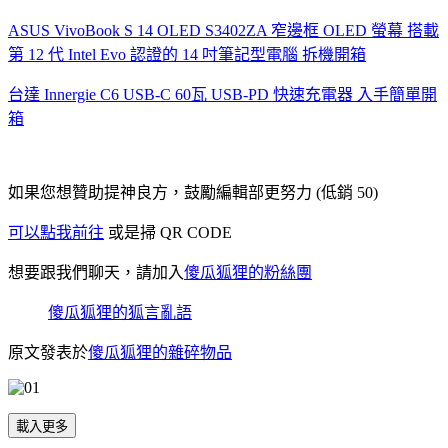
ASUS VivoBook S 14 OLED S3402ZA 窄邊框 OLED 螢幕 搭載
第 12 代 Intel Evo 認證的 14 吋筆記型電腦 拆機開箱
台達 Innergie C6 USB-C 60瓦 USB-PD 快速充電器 入手簡單開
箱
如果您想贊助提神良方，鼓勵編輯部更努力 (低銷 50)
可以點我前往
或是掃 QR CODE
想要跟我們聊天，請加入
傻瓜狐狸的粉絲團
傻瓜狐狸的狐言亂語
原文發表於
傻瓜狐狸的雜碎物品
載入更多