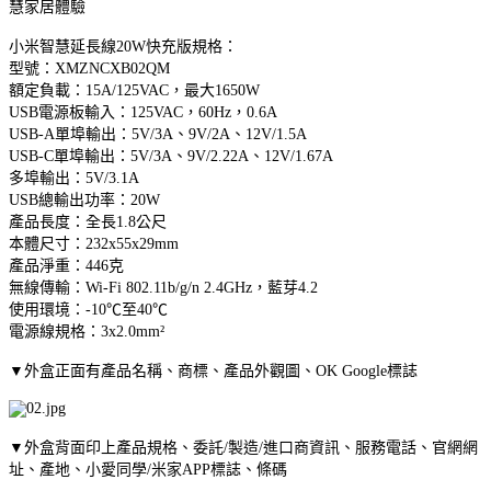
慧家居體驗
小米智慧延長線20W快充版規格：
型號：XMZNCXB02QM
額定負載：15A/125VAC，最大1650W
USB電源板輸入：125VAC，60Hz，0.6A
USB-A單埠輸出：5V/3A、9V/2A、12V/1.5A
USB-C單埠輸出：5V/3A、9V/2.22A、12V/1.67A
多埠輸出：5V/3.1A
USB總輸出功率：20W
產品長度：全長1.8公尺
本體尺寸：232x55x29mm
產品淨重：446克
無線傳輸：Wi-Fi 802.11b/g/n 2.4GHz，藍芽4.2
使用環境：-10℃至40℃
電源線規格：3x2.0mm²
▼外盒正面有產品名稱、商標、產品外觀圖、OK Google標誌
▼外盒背面印上產品規格、委託/製造/進口商資訊、服務電話、官網網
址、產地、小愛同學/米家APP標誌、條碼