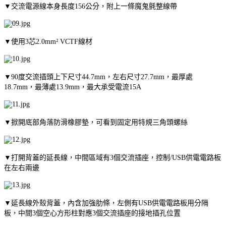
▼交流電源線本身長度156公分，附上一條魔鬼氈整線帶
▼使用3芯2.0mm² VCTF線材
▼90度交流插頭上下尺寸44.7mm，左右尺寸27.7mm，最厚處
18.7mm，最薄處13.9mm，最大承受電流15A
▼掀開底部角落防滑橡膠墊，可看到固定用特規三角頭螺絲
▼打開背蓋的延長線，中間區域有3個交流插座，控制/USB供電電路板
在左右兩邊
▼延長線外殼背蓋，內含加強肋條，左側有USB供電電路板用分隔
板，中間3個空心方形柱對應3個交流插座的接地插孔位置