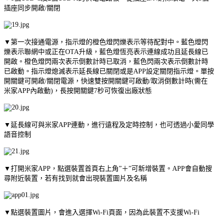
插座同步開啟/關閉
▼第一次接通電源，指示燈的橙色燈閃爍表示等待配對中。藍色燈閃
爍表示聯網中或正在OTA升級，藍色燈恆亮表示連線成功且延長線已
開啟。橙色燈閃兩次表示倒數計時已取消，藍色閃兩次表示倒數計時
已啟動。指示燈熄滅表示延長線已關閉或是APP設定關閉指示燈。單按
開關鍵可開啟/關閉電源，快速雙按開關鍵可啟動/取消倒數計時(需在
米家APP內啟動)，長按開關鍵7秒可恢復出廠狀態
▼延長線可與米家APP連動，進行遠程及定時控制，也可透過小愛同學
語音控制
▼打開米家APP，點選裝置首頁右上角”＋”可新增裝置。APP會自動搜
尋附近裝置，若有找到就會出現裝置圖片及名稱
▼點選裝置圖片，會進入選擇Wi-Fi頁面，因為此裝置不支援Wi-Fi