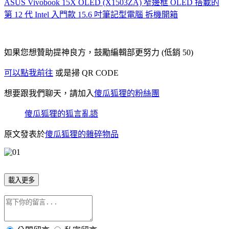
ASUS Vivobook 15X OLED (X1503ZA) 窄邊框 OLED 搭載的
第 12 代 Intel 入門款 15.6 吋筆記型電腦 拆機開箱
如果您想贊助提神良方，鼓勵編輯部更努力 (低銷 50)
可以點我前往
或是掃 QR CODE
想要跟我們聊天，請加入
傻瓜狐狸的粉絲團
傻瓜狐狸的狐言亂語
原文發表於
傻瓜狐狸的雜碎物品
載入更多