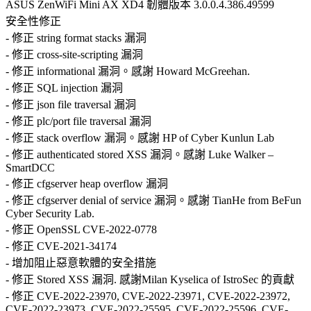
ASUS ZenWiFi Mini AX XD4 韌體版本 3.0.0.4.386.49599
安全性修正
- 修正 string format stacks 漏洞
- 修正 cross-site-scripting 漏洞
- 修正 informational 漏洞。感謝 Howard McGreehan.
- 修正 SQL injection 漏洞
- 修正 json file traversal 漏洞
- 修正 plc/port file traversal 漏洞
- 修正 stack overflow 漏洞。感謝 HP of Cyber Kunlun Lab
- 修正 authenticated stored XSS 漏洞。感謝 Luke Walker –
SmartDCC
- 修正 cfgserver heap overflow 漏洞
- 修正 cfgserver denial of service 漏洞。感謝 TianHe from BeFun
Cyber Security Lab.
- 修正 OpenSSL CVE-2022-0778
- 修正 CVE-2021-34174
- 增加阻止惡意軟體的安全措施
- 修正 Stored XSS 漏洞. 感謝Milan Kyselica of IstroSec 的貢獻
- 修正 CVE-2022-23970, CVE-2022-23971, CVE-2022-23972,
CVE-2022-23973, CVE-2022-25595, CVE-2022-25596, CVE-