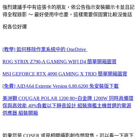
強烈建議手中有這張卡的朋友，依公告指示安裝顯示卡並且記
得全程錄影 ～ 最好使用中也要，這樣需要保固實比較沒後話
祝各位好運
[教學] 如何移除作業系統中的 OneDrive
ROG STRIX Z790-A GAMING WIFI D4 簡單開箱圖賞
MSI GEFORCE RTX 4090 GAMING X TRIO 簡單開箱圖賞
[免費] AIDA64 Extreme Version 6.80.6200 免安裝版下載
美洲獅 COUGAR POLAR 1200 80+白金牌 1200W 同時具備環
保與高效能 40%負載以下靜音設計 組裝旗艦主機首選的電源
供應器 組裝開箱
如果您是 COSER 或是相關攝影創作想發售，可以看一下底下