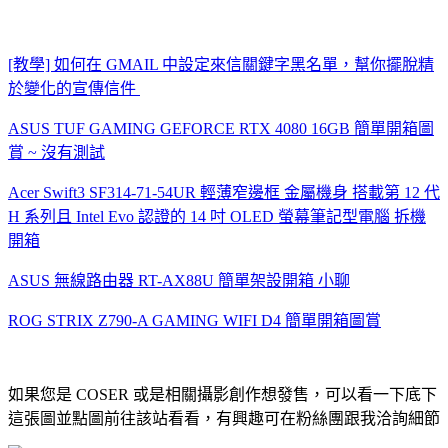
[教學] 如何在 GMAIL 中設定來信關鍵字黑名單，幫你擺脫精
於變化的宣傳信件
ASUS TUF GAMING GEFORCE RTX 4080 16GB 簡單開箱圖
賞 ~ 沒有測試
Acer Swift3 SF314-71-54UR 輕薄窄邊框 金屬機身 搭載第 12 代
H 系列且 Intel Evo 認證的 14 吋 OLED 螢幕筆記型電腦 拆機
開箱
ASUS 無線路由器 RT-AX88U 簡單架設開箱 小聊
ROG STRIX Z790-A GAMING WIFI D4 簡單開箱圖賞
如果您是 COSER 或是相關攝影創作想發售，可以看一下底下
這張圖並點圖前往該站看看，有興趣可在粉絲團跟我洽詢細節