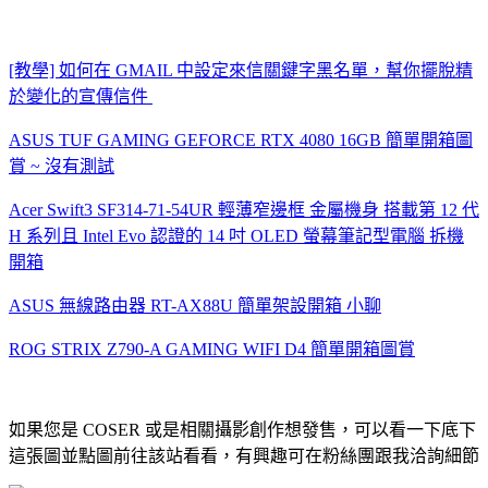
[教學] 如何在 GMAIL 中設定來信關鍵字黑名單，幫你擺脫精
於變化的宣傳信件
ASUS TUF GAMING GEFORCE RTX 4080 16GB 簡單開箱圖
賞 ~ 沒有測試
Acer Swift3 SF314-71-54UR 輕薄窄邊框 金屬機身 搭載第 12 代
H 系列且 Intel Evo 認證的 14 吋 OLED 螢幕筆記型電腦 拆機
開箱
ASUS 無線路由器 RT-AX88U 簡單架設開箱 小聊
ROG STRIX Z790-A GAMING WIFI D4 簡單開箱圖賞
如果您是 COSER 或是相關攝影創作想發售，可以看一下底下
這張圖並點圖前往該站看看，有興趣可在粉絲團跟我洽詢細節