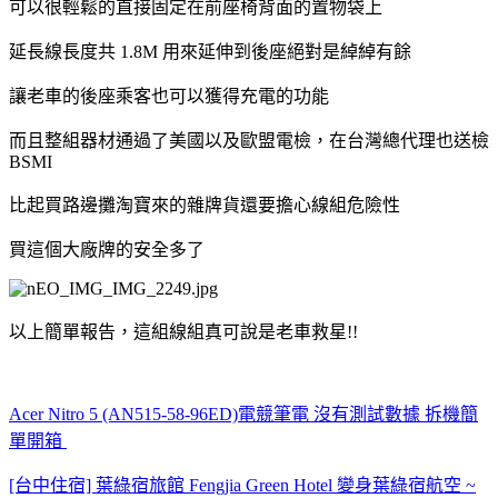
可以很輕鬆的直接固定在前座椅背面的置物袋上
延長線長度共 1.8M 用來延伸到後座絕對是綽綽有餘
讓老車的後座乘客也可以獲得充電的功能
而且整組器材通過了美國以及歐盟電檢，在台灣總代理也送檢
BSMI
比起買路邊攤淘寶來的雜牌貨還要擔心線組危險性
買這個大廠牌的安全多了
以上簡單報告，這組線組真可說是老車救星!!
Acer Nitro 5 (AN515-58-96ED)電競筆電 沒有測試數據 拆機簡
單開箱
[台中住宿] 葉綠宿旅館 Fengjia Green Hotel 變身葉綠宿航空 ~