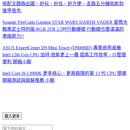
搭配主題偽出國 ~ 好玩、好住、好方便 ~ 走路五分鐘就能到
逢甲夜市
Seagate FireCuda Gaming STAR WARS DARTH VADER 星際大
戰黑武士特別版 RGB 2TB 2.5吋行動硬碟 行動碟也要滿滿的
黑暗原力!!
ASUS ExpertCenter D9 Mini Tower (D900MD) 專業商用桌機
Intel 12th Gen CPU 加持 效能更上一層 提高工作效率、IT管理
便利 開箱小聊
Intel Core i9-13900K 更多核心、更高極限的第 13 代 CPU 簡單
開箱測試與組裝推薦 小聊
載入更多